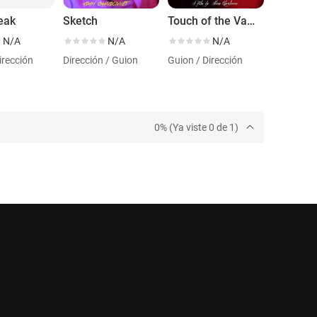
eak
Sketch
Touch of the Vampire
N/A
N/A
N/A
irección
Dirección / Guion
Guion / Dirección
0% (Ya viste 0 de 1)