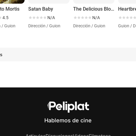
o Mortis
Satan Baby
The Delicious Blood That You Keep in Your Veins
Heartbr
4.5
N/A
N/A
n / Guion
Dirección / Guion
Dirección / Guion
Guion / D
es
Hablemos de cine
Artículos
Discusiones
Videos
Filmoteca