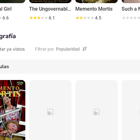
l Girl
The Ungovernable Force
Memento Mortis
Such a 
6.6
6.1
4.5
grafía
tar ya vistos
Filtrar por
ulas