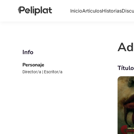
Inicio
Artículos
Historias
Discu
Ad
Info
Personaje
Títul
Director/a | Escritor/a