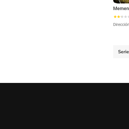
Mement
Direcció
Seri