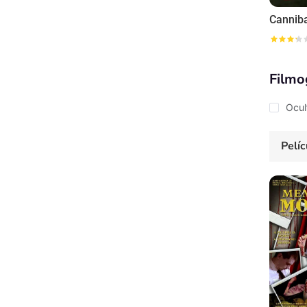
Canniba
Filmo
Ocul
Pelíc