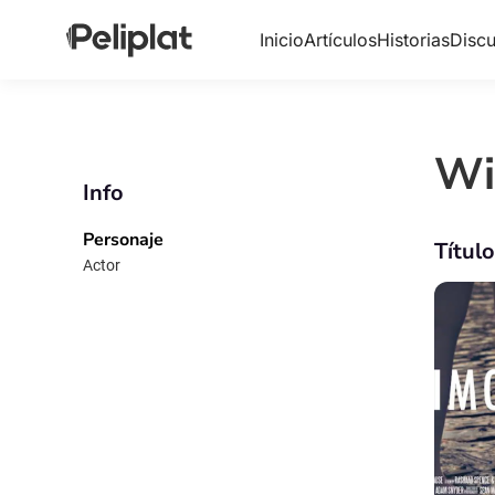
Inicio
Artículos
Historias
Discu
Wi
Info
Personaje
Títul
Actor