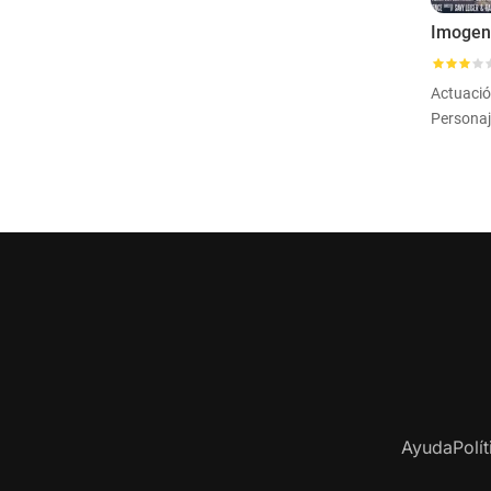
Imoge
Actuaci
Personaj
Ayuda
Polí