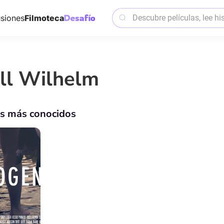
siones
Filmoteca
ll Wilhelm
os más conocidos