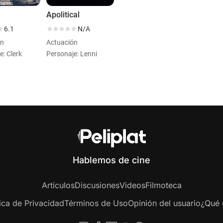
n
Apolitical
6.1
N/A
ón
Actuación
e: Clerk
Personaje: Lenni
Hablemos de cine
Artículos
Discusiones
Videos
Filmoteca
tica de Privacidad
Términos de Uso
Opinión del usuario
¿Qué e