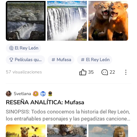
Para este punto rondará en nuestra mente la frase
“Esa historia me resulta familiar”…y si que lo es .Para
recordar hay que viajar en el tiempo, a cuando todavía
creíamos en cuentos de hadas . Entonces llegamos a
una historia que marco la infancia de más de uno de
nosotros, y esa fue el clási
El Rey León
Películas que Resaltan Lugares
Mufasa
El Rey León
35
22
57 visualizaciones
Svetlana
RESEÑA ANALÍTICA: Mufasa
SINOPSIS: Todos conocemos la historia del Rey León,
los entrañables personajes y las pegadizas canciones,
pero sobre todo el trágico final de Mufasa el padre de
Simba, sin embargo, no conocemos más allá del