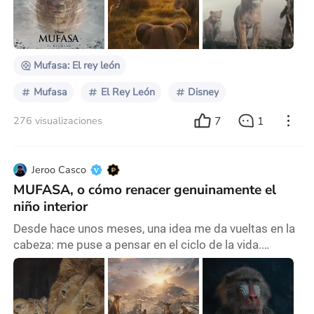
puede hacer olvidar cuando a Kovu lo exilian y le
cantan "Not one of us", que tremendo temazo) y otra
más que es sobre Timón y Puma que aunque
quisieran anotarla co
Mufasa: El rey león
Mufasa
El Rey León
Disney
7
1
276 visualizaciones
Jeroo Casco
MUFASA, o cómo renacer genuinamente el
niño interior
Desde hace unos meses, una idea me da vueltas en la
cabeza: me puse a pensar en el ciclo de la vida.
Probablemente sea algo que nos sucede a todas las
personas treintañeras, ya que nos encontramos casi
en la mitad de nuestras vidas. Miramos un poco para
atrás, tratando de fijar en la memoria la mayor