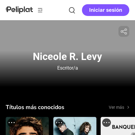
Iniciar sesión
Niceole R. Levy
Escritor/a
Títulos más conocidos
Ver más