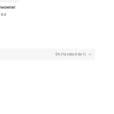
meowner
0.0
0% (Ya viste 0 de 1)