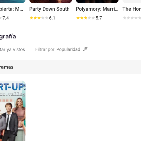
Bajo cubierta: Mediterráneo
Party Down South
Polyamory: Married & Dating
The Ho
7.4
6.1
5.7
grafía
tar ya vistos
Filtrar por
ramas