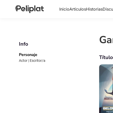
Inicio
Artículos
Historias
Discu
Ga
Info
Personaje
Títul
Actor | Escritor/a