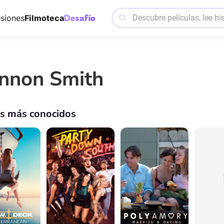
siones
Filmoteca
nnon Smith
os más conocidos