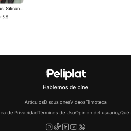
Start-Ups: Silicon Valley
5.5
Hablemos de cine
Artículos
Discusiones
Videos
Filmoteca
tica de Privacidad
Términos de Uso
Opinión del usuario
¿Qué e