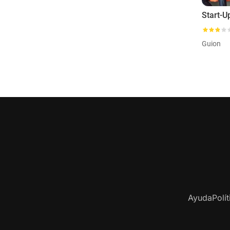
Guion
Ayuda
Polí