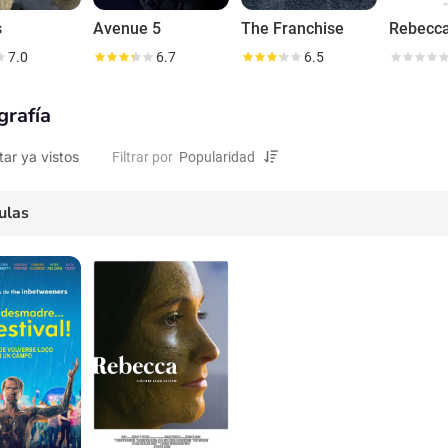
s
Avenue 5
The Franchise
Rebecc
7.0
6.7
6.5
grafía
tar ya vistos
Filtrar por
ulas