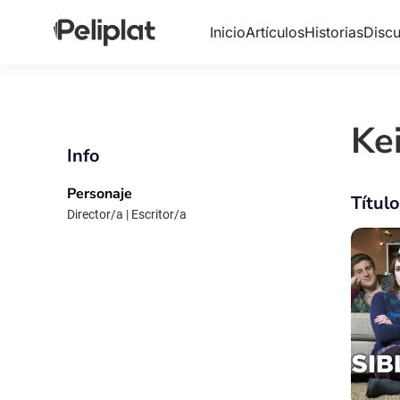
Inicio
Artículos
Historias
Discu
Ke
Info
Personaje
Títul
Director/a | Escritor/a