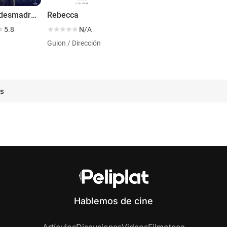
Follón, desmadre... ¡El festival!
Rebecca
5.8
N/A
Guion / Dirección
es
Hablemos de cine
Artículos
Discusiones
Videos
Filmoteca