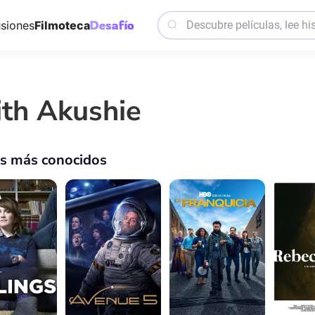
siones
Filmoteca
ith Akushie
os más conocidos