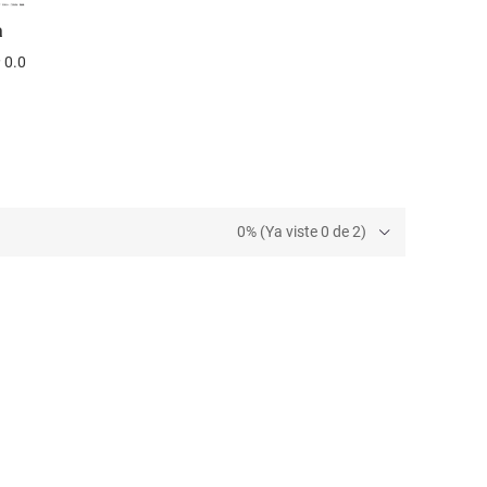
a
0.0
0% (Ya viste 0 de 2)