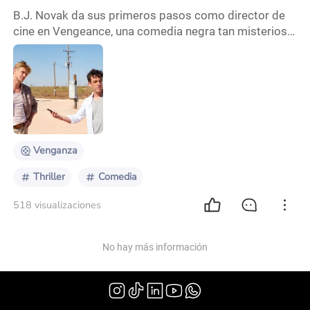
B.J. Novak da sus primeros pasos como director de
cine en Vengeance, una comedia negra tan misteriosa
como crítica y profunda. Por eso acá, en Cultura Cine
te vamos a contar qué nos pareció Vengeance 🎙️🤠
Vengeance es una película de comedia negra escrita y
dirigida por B.J. Novak, en su debut como director.
Está protagonizada por Novak, Boyd Holbrook, Dove
Cameron, Issa Rae y Ashton Kutcher. Cue
Venganza
Thriller
Comedia
518 visualizaciones
No hay más información