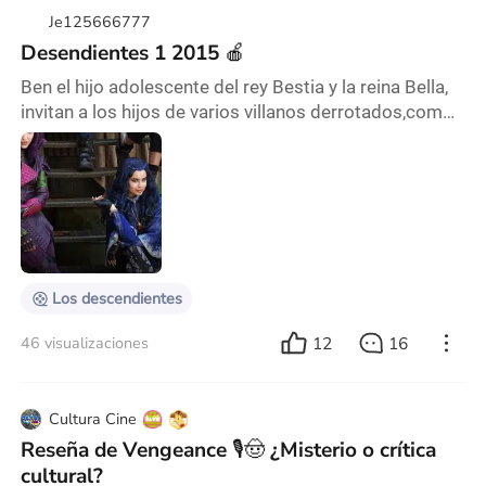
Je125666777
Desendientes 1 2015 🍎
Ben el hijo adolescente del rey Bestia y la reina Bella,
invitan a los hijos de varios villanos derrotados,como
Cruella de vil o maléfica,a que asistan a la escuela
secundaria con los hijos de los héroes Sofia Carson
Dove Cameron Cameron Boyce
Los descendientes
12
16
46 visualizaciones
Cultura Cine
Reseña de Vengeance 🎙️🤠 ¿Misterio o crítica
cultural?