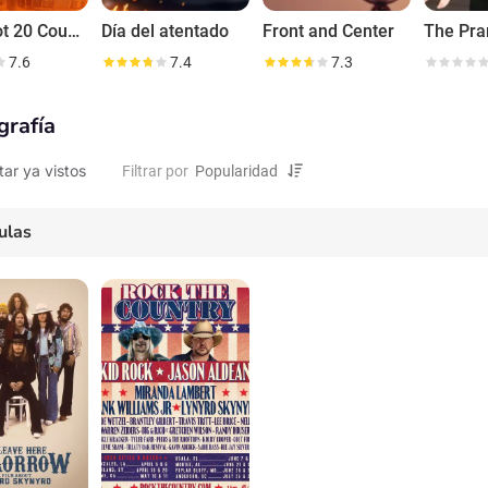
CMT Hot 20 Countdown
Día del atentado
Front and Center
The Pra
7.6
7.4
7.3
grafía
tar ya vistos
Filtrar por
ulas