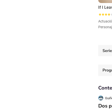
Actuaci
Personaj
Seri
Prog
Conte
Guiñ
Dos p