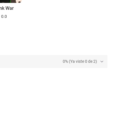
nk War
0.0
0% (Ya viste 0 de 2)