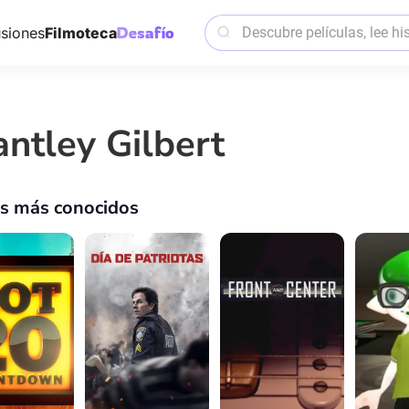
siones
Filmoteca
antley Gilbert
os más conocidos