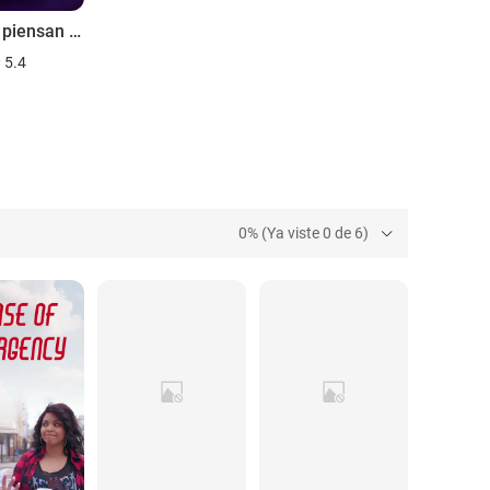
¿En qué piensan los hombres?
5.4
0% (Ya viste 0 de 6)