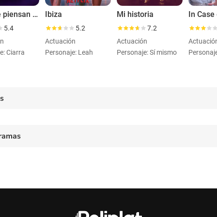
¿En qué piensan los hombres?
Ibiza
Mi historia
5.4
5.2
7.2
ón
Actuación
Actuación
Actuació
e: Ciarra
Personaje: Leah
Personaje: Sí mismo
Personaje
es
ramas