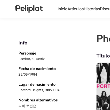
Inicio
Artículos
Historias
Discu
Ph
Info
Personaje
Títul
Escritor/a | Actriz
Fecha de nacimiento
28/09/1984
Lugar de nacimiento
Bedford Heights, Ohio, USA
Nombres alternativos
피비 로빈슨