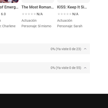
In Case of Emergency
The Most Romantic Cities: A Comedy Special
KISS: Keep It Simple Stupid
6.0
N/A
N/A
n
Actuación
Actuación
: Charlene
Personaje: Sí mismo
Personaje: Sarah
0% (Ya viste 0 de 23)
0% (Ya viste 0 de 55)