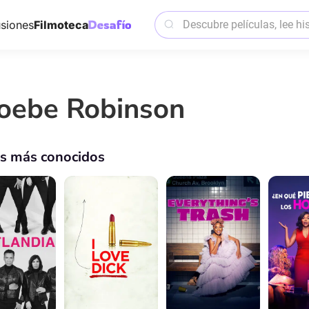
siones
Filmoteca
oebe Robinson
os más conocidos