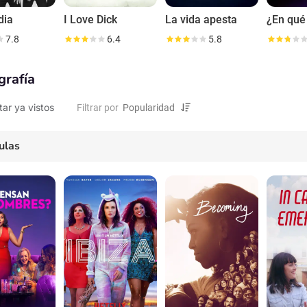
dia
I Love Dick
La vida apesta
7.8
6.4
5.8
grafía
tar ya vistos
Filtrar por
ulas