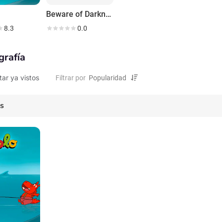
Beware of Darkness
8.3
0.0
grafía
tar ya vistos
Filtrar por
es