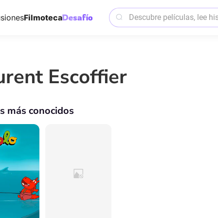
siones
Filmoteca
urent Escoffier
os más conocidos