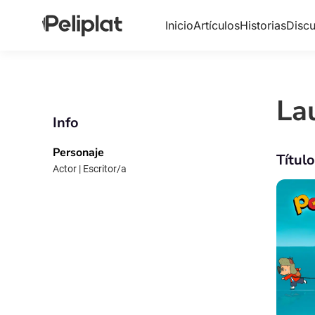
Inicio
Artículos
Historias
Discu
La
Info
Personaje
Títul
Actor | Escritor/a