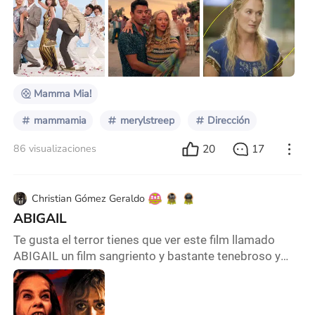
gustan. Mamma Mía es una película que me vuelve
loca, no solo por los increíbles temas de Abba, sino
que también por lo bien hechas que están las
historias y del asombroso cast que las conforma.
Aunque tengo muchos sentimientos encontrados con
respecto
Mamma Mia!
mammamia
merylstreep
Dirección
20
17
86 visualizaciones
Christian Gómez Geraldo
ABIGAIL
Te gusta el terror tienes que ver este film llamado
ABIGAIL un film sangriento y bastante tenebroso y
gore , todo comienza en un grupo de criminales
planea el secuestro de lo que parece ser una niña de
12 añitos totalmente inofensiva e ingenua ante la vida