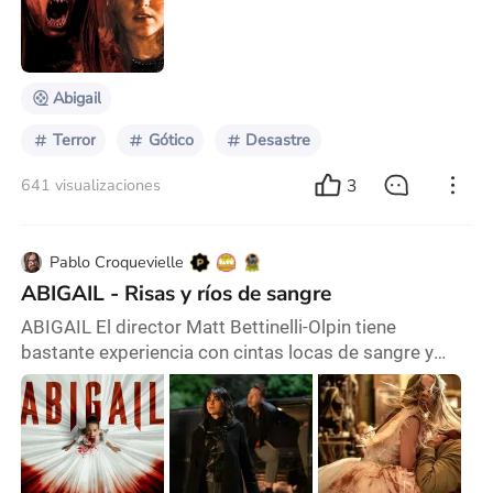
, pues los criminales reciben la oferta de 50 millones
de dólares solo por su secuestro en lo cual tienen
éxito o casi , ya que tienen que pasa
Abigail
Terror
Gótico
Desastre
3
641 visualizaciones
Pablo Croquevielle
ABIGAIL - Risas y ríos de sangre
ABIGAIL El director Matt Bettinelli-Olpin tiene
bastante experiencia con cintas locas de sangre y
persecuciones, su cinta de Boda Sangrienta (“Ready
or not“, 2019) le valió una muy buena opinión de la
critica y la audiencia por haber creado una historia
osada y divertida sin dejar de lado el terror y la
sangre. La verdad es que casi toda su filmografía ha