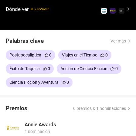
emocionante película de ciencia ficción deja a
Dónde ver
cualquiera conteniendo la respiración y animando a
Dan (Chris Pratt) en su lucha contra los alienígenas
y por su familia.
Palabras clave
Ver más
Postapocalíptica
0
Viajes en el Tiempo
0
Éxito de Taquilla
0
Acción de Ciencia Ficción
0
Ciencia Ficción y Aventura
0
Premios
0 premios & 1 nominaciones
Annie Awards
1 nominación