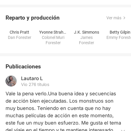
Reparto y producción
Ver más
Chris Pratt
Yvonne Strahovski
J.K. Simmons
Betty Gilpin
Dan Forester
Colonel Muri
James
Emmy Forest
Forester
Forester
Publicaciones
Lautaro L
Vio 276 títulos
Vale la pena verlo.Una buena idea y secuencias 
de acción bien ejecutadas. Los monstruos son 
muy buenos. Teniendo en cuenta que no hay 
muchas películas de acción en este momento, 
este fue un muy buen esfuerzo. Me gusta el tema 
del viaje en el tiempo y te mantiene interesado. 