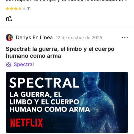
Buen plot twist en el medio también.
7
Derlys En Linea
12 de octubre de 2025
Spectral: la guerra, el limbo y el cuerpo
humano como arma
Spectral