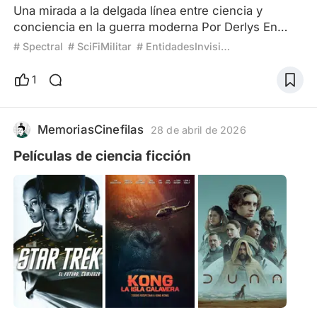
Una mirada a la delgada línea entre ciencia y
conciencia en la guerra moderna Por Derlys En
Linea – Octubre 2025 🧨 Introducción Spectral
# Spectral
# SciFiMilitar
# EntidadesInvisibles
(2016), dirigida por Nic Mathieu y distribuida por
Netflix, es una joya subestimada del cine de
1
ciencia ficción militar. Bajo su superficie de acción
frenética y efectos visuales, la película oculta una
reflexión inquietante: ¿qué ocurre cuando la
MemoriasCinefilas
28 de abril de 2026
ciencia deja d
Películas de ciencia ficción