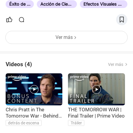
Éxito de Taquilla
Acción de Ciencia Ficción
Efectos Visuales Extraordinarios
Ver más
Videos (4)
Ver más
Chris Pratt in The
THE TOMORROW WAR |
Tomorrow War - Behind
Final Trailer | Prime Video
O
the Scenes Exclusive |
detrás de escena
Tráiler
Prime Video