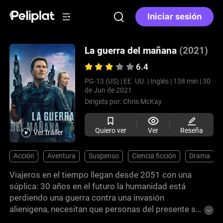
Iniciar sesión
La guerra del mañana
(2021)
6.4
PG-13 (US) |
EE. UU. |
Inglés |
138 min |
30
de Jun de 2021
Dirigida por:
Chris McKay
Quiero ver
Ver
Reseña
Ver tráiler
Acción
Aventura
Suspenso
Ciencia ficción
Drama
Viajeros en el tiempo llegan desde 2051 con una
súplica: 30 años en el futuro la humanidad está
perdiendo una guerra contra una invasión
alienígena, necesitan que personas del presente se
unan a la batalla para poder vencerla. Esta