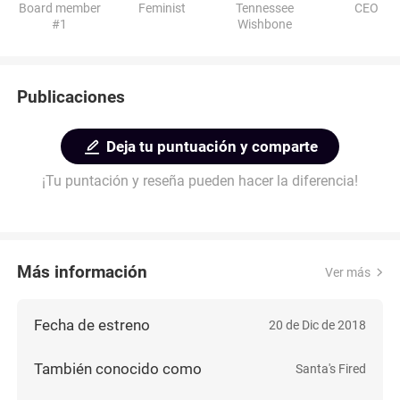
Board member
Feminist
Tennessee
CEO
#1
Wishbone
Publicaciones
Deja tu puntuación y comparte
¡Tu puntación y reseña pueden hacer la diferencia!
Más información
Ver más
Fecha de estreno
20 de Dic de 2018
También conocido como
Santa's Fired