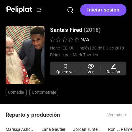
Iniciar sesión
Santa's Fired
(2018)
N/A
None |
EE. UU. |
Inglés |
20 de Dic de 2018
Dirigida por:
Mark Therrien
Quiero ver
Ver
Reseña
Comedia
Cortometraje
Reparto y producción
Ver más
Marissa Ashcraft
Lana Gautier
JordanHunter23
Ron L. Palme