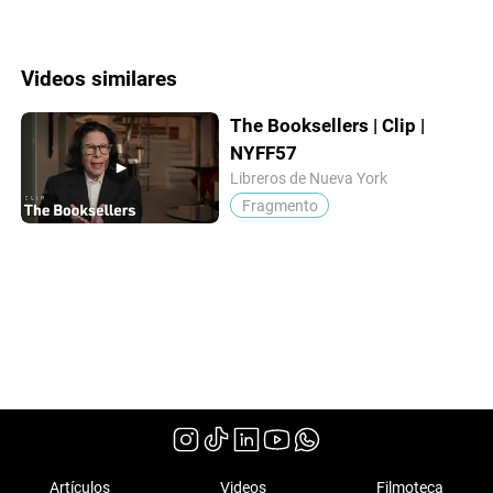
Videos similares
The Booksellers | Clip |
NYFF57
Libreros de Nueva York
Fragmento
Artículos
Videos
Filmoteca