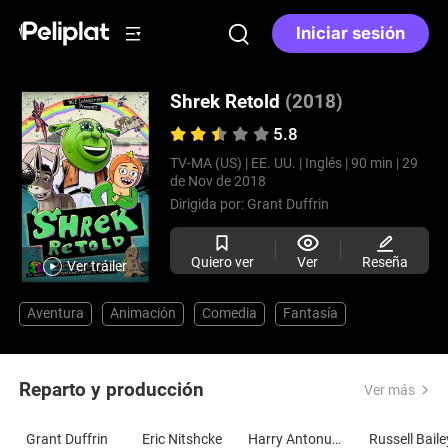
Iniciar sesión
Shrek Retold
(2018)
5.8
TV-MA (US) |
EE. UU. |
Inglés |
90 min |
29
de Nov de 2018
Dirigida por:
Grant Duffrin
Quiero ver
Ver
Reseña
Ver tráiler
Aventura
Animación
Comedia
Fantasía
Reparto y producción
Ver más
Grant Duffrin
Eric Nitshcke
Harry Antonucci
Russell Baile