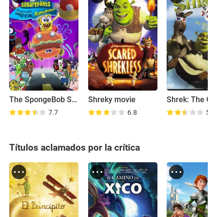
The SpongeBob SquarePants Movie: Rehydrated
Shreky movie
7.7
6.8
5.4
Títulos aclamados por la crítica