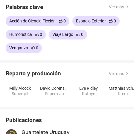
Palabras clave
Ver más
Acción de Ciencia Ficción
0
Espacio Exterior
0
Humorística
0
Viaje Largo
0
Venganza
0
Reparto y producción
Ver más
Milly Alcock
David Corenswet
Eve Ridley
Matthi
Supergirl
Superman
Ruthye
Krem
Publicaciones
Guantelete Uruguay