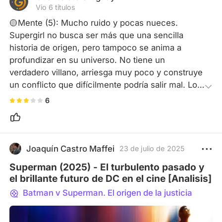
Vio 6 títulos
🟡Mente (5): Mucho ruido y pocas nueces. 
Supergirl no busca ser más que una sencilla 
historia de origen, pero tampoco se anima a 
profundizar en su universo. No tiene un 
verdadero villano, arriesga muy poco y construye 
un conflicto que difícilmente podría salir mal. Lo 
más rescatable es el enfoque sobre Kara: su 
6
personalidad, su manera de ver el mundo y un 
trasfondo diferente al de los cómics que aporta 
otra mirada sobre la kryptoniana.

🔴Realidad (4): El guion se limita prácticamente a 
Joaquín Castro Maffei
23 de julio de 2025
lo anticipado por el tráiler: Kara va de fiesta en 
Superman (2025) - El turbulento pasado y
fiesta, se cruza con un personaje problemático y 
el brillante futuro de DC en el cine [Analisis]
Krypto termina metido en dificultades. El conflicto 
Batman v Superman. El origen de la justicia
sirve como excusa para explorar su pasado, su 
llegada a la Tierra y su transformación en una 
heroína que no desea serlo. Sin embargo, la 