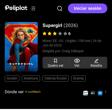
Iniciar sesión
Supergirl
(2026)
6
None |
EE. UU. |
Inglés |
108 min |
26 de
Jun de 2026
Dirigida por:
Craig Gillespie
Quiero ver
Ver
Reseña
Acción
Aventura
Ciencia ficción
Drama
Dónde ver