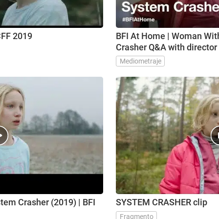
em Crasher TRAILER CFF 2019
BFI At Home | Woman Wit
Crasher Q&A with director
Mediometraje
em Crasher (2019) | BFI
SYSTEM CRASHER clip
Fragmento