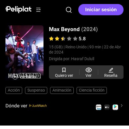
Iniciar sesión
Max Beyond
(2024)
5.8
15 (GB) |
Reino Unido |
93 min |
22 de Abr
de 2024
Dirigida por:
Hasraf Dulull
Quiero ver
Ver
Reseña
Ver tráiler
Acción
Suspenso
Animación
Ciencia ficción
Dónde ver