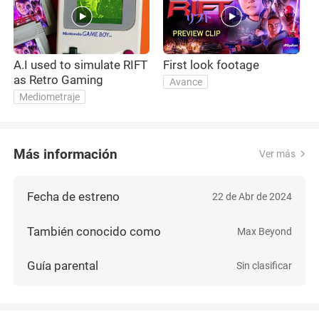
A.I used to simulate RIFT
First look footage
T
as Retro Gaming
Avance
Mediometraje
Más información
Ver más
Fecha de estreno
22 de Abr de 2024
También conocido como
Max Beyond
Guía parental
Sin clasificar