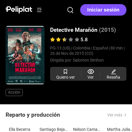
Iniciar sesión
Detective Marañón
(2015)
5.8
PG-13 (US) |
Colombia |
Español |
80 min |
26 de Nov de 2015 (CO)
Dirigida por:
Salomon Simhon
Quiero ver
Ver
Reseña
Acción
Reparto y producción
Ver más
Ella Becerra
Santiago Bejarano
Nelson Camayo
Martha Juliana 