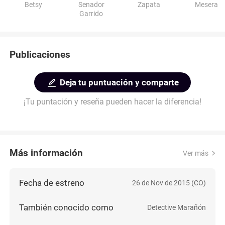
Betsy
Senador
Zapata
Mesera
Garrido
Publicaciones
Deja tu puntuación y comparte
¡Tu puntación y reseña pueden hacer la diferencia!
Más información
Ver más
Fecha de estreno
26 de Nov de 2015 (CO)
También conocido como
Detective Marañón