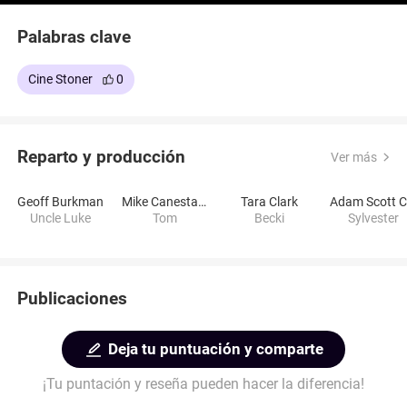
Palabras clave
Cine Stoner
0
Reparto y producción
Ver más
Geoff Burkman
Mike Canestaro
Tara Clark
Uncle Luke
Tom
Becki
Sylvester
Publicaciones
Deja tu puntuación y comparte
¡Tu puntación y reseña pueden hacer la diferencia!