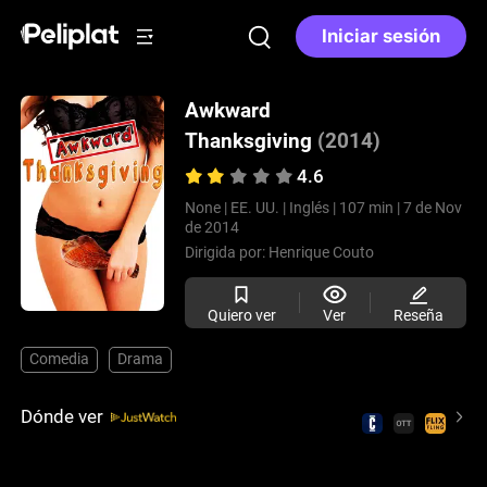
Iniciar sesión
Awkward
Thanksgiving
(2014)
4.6
None |
EE. UU. |
Inglés |
107 min |
7 de Nov
de 2014
Dirigida por:
Henrique Couto
Quiero ver
Ver
Reseña
Comedia
Drama
Dónde ver