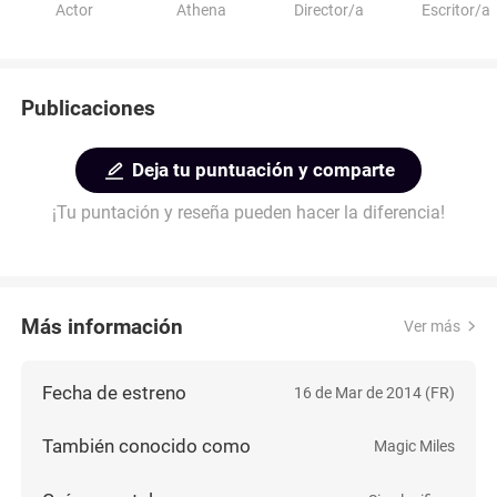
Actor
Athena
Director/a
Escritor/a
Publicaciones
Deja tu puntuación y comparte
¡Tu puntación y reseña pueden hacer la diferencia!
Más información
Ver más
Fecha de estreno
16 de Mar de 2014 (FR)
También conocido como
Magic Miles