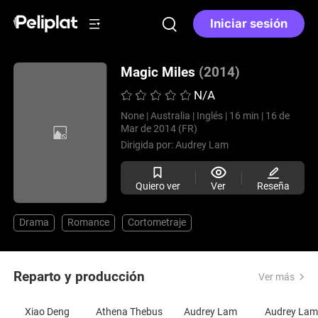
Iniciar sesión
Magic Miles
(2014)
N/A
None |
Australia |
Inglés |
16 min |
16 de
Mar de 2014 (FR)
Dirigida por:
Audrey Lam
Quiero ver
Ver
Reseña
Drama
Romance
Cortometraje
Reparto y producción
Ver más
Xiao Deng
Athena Thebus
Audrey Lam
Audrey La