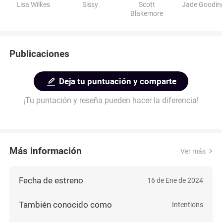
Lisa Wilkes
Sissy
Scott
Jade Goodin
Blakemore
Publicaciones
Deja tu puntuación y comparte
¡Tu puntación y reseña pueden hacer la diferencia!
Más información
Ver más
Fecha de estreno
16 de Ene de 2024
También conocido como
Intentions