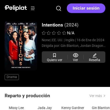
Iniciar sesión
Intentions
(2024)
N/A
None |
EE. UU. |
Inglés |
16 de Ene de 2024
Dirigida por:
Gin Blanton,
Jordan DragonKing
Quiero ver
Ver
Reseña
Drama
Reparto y producción
Ver más
Missy Lee
Jada Jay
Kenny Gardner
Gin Blanton