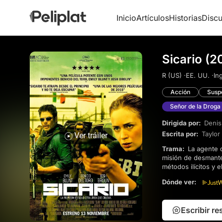
Inicio
Artículos
Historias
Discu
Sicario (2
R (US) ·
EE. UU. ·
Ing
Acción
Susp
Señor de la Droga
Dirigida por:
Denis
Escrita por:
Taylor
Ver tráiler
Trama:
La agente del FBI Kate Macer se une a un equipo encubierto tras una redada antidroga, con la
misión de desmantel
métodos ilícitos y 
verdad que se esco
Dónde ver:
Escribir r