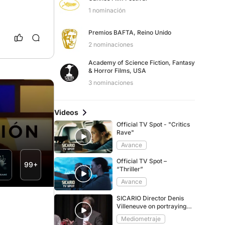
1 nominación
Premios BAFTA, Reino Unido
2 nominaciones
Academy of Science Fiction, Fantasy
& Horror Films, USA
3 nominaciones
Videos
Official TV Spot - "Critics
Rave"
Avance
Official TV Spot –
99+
“Thriller”
Avance
SICARIO Director Denis
Villeneuve on portraying
Mexico authentically
Mediometraje