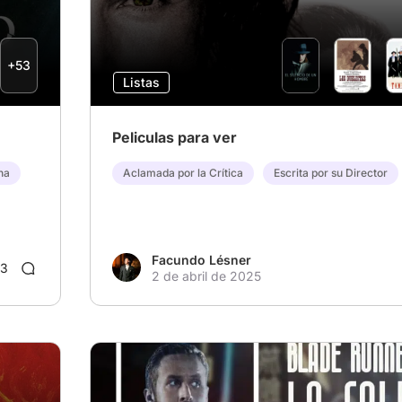
+53
Listas
Peliculas para ver
na
Aclamada por la Crítica
Escrita por su Director
Facundo Lésner
3
2 de abril de 2025