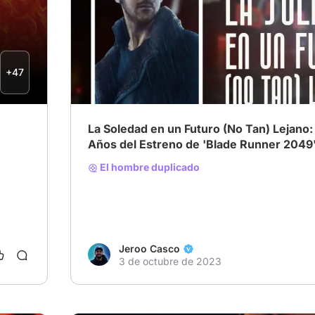
# Film Noir
# Ciencia ficción
# Thriller
+47
La Soledad en un Futuro (No Tan) Lejano:
Años del Estreno de 'Blade Runner 2049
El hombre duplicado
Jeroo Casco
3 de octubre de 2023