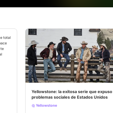
 total 
hace 
te 
l 
# Wéstern
# Drama
Yellowstone: la exitosa serie que expuso
problemas sociales de Estados Unidos
Yellowstone