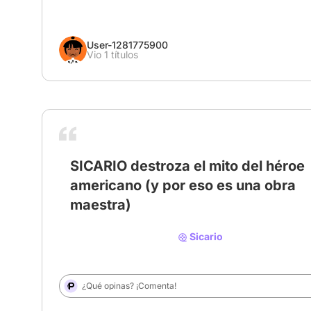
User-1281775900
Vio 1 títulos
SICARIO destroza el mito del héroe
americano (y por eso es una obra
# SicarioMovie
# cinedeculto
# denisvilleneuve
maestra)
Sicario
¿Qué opinas? ¡Comenta!