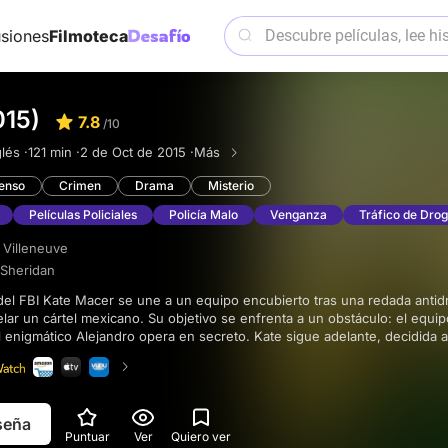
siones
Filmoteca
015)
7.8
/10
lés ·
121 min ·
2 de Oct de 2015 ·
Más
enso
Crimen
Drama
Misterio
Películas Policiales
Policía Malo
Venganza
Tráfico de Dro
 Villeneuve
 Sheridan
ar un cártel mexicano. Su objetivo se enfrenta a un obstáculo: el equi
el enigmático Alejandro opera en secreto. Kate sigue adelante, decidida a
nde tras la operación y su inesperado reclutamiento.
eseña
Puntuar
Ver
Quiero ver