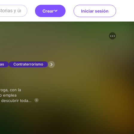
Crear
Iniciar sesión
gas
Contraterrorismo
po emplea
 descubrir toda la