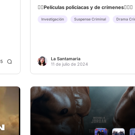
🕵‍♂️Películas policíacas y de crímenes🕵‍♀️🔎
Investigación
Suspense Criminal
Drama Cri
La Santamaria
5
11 de julio de 2024
Coen