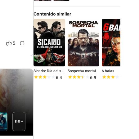
Contenido similar
5
Sicario: Día del soldado
Sospecha mortal
6 balas
M
6.4
6.9
6.0
99+