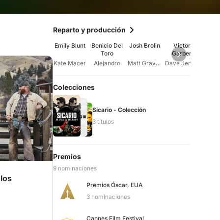
Reparto y producción
Emily Blunt
Benicio Del
Josh Brolin
Victor
J
Toro
Garber
Bern
Kate Macer
Alejandro
Matt Graver
Dave Jennings
T
Colecciones
Sicario - Colección
3 títulos
Premios
9 nominaciones
 los
Premios Óscar, EUA
3 nominaciones
Cannes Film Festival