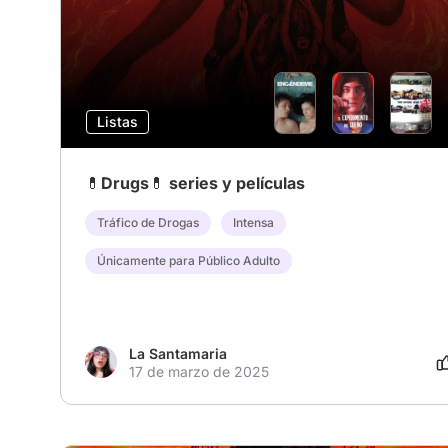
Listas
💊Drugs💊 series y películas
Tráfico de Drogas
Intensa
Únicamente para Público Adulto
La Santamaria
17 de marzo de 2025