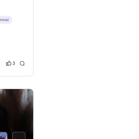
minal
3