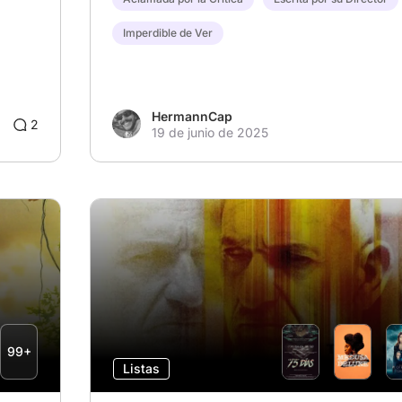
Imperdible de Ver
HermannCap
2
19 de junio de 2025
99+
Listas