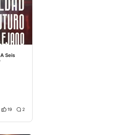
 A Seis
'
19
2