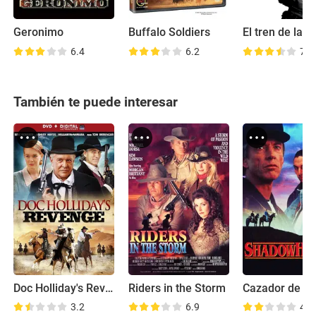
Geronimo
Buffalo Soldiers
6.4
6.2
7.6
También te puede interesar
Doc Holliday's Revenge
Riders in the Storm
3.2
6.9
4.9