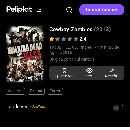
Iniciar sesión
Cowboy Zombies
(2013)
2.4
18 (DE) |
EE. UU. |
Inglés |
74 min |
22 de
Ago de 2016
Dirigida por:
Paul Winters
Quiero ver
Ver
Reseña
Western
Drama
Terror
Dónde ver