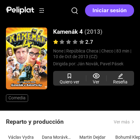
Iniciar sesión
Kamenák 4
(2013)
2.7
None |
República Checa |
Checo |
83 min |
10 de Oct de 2013 (CZ)
Dirigida por:
Ján Novák,
Pavel Pásek
Quiero ver
Ver
Reseña
Comedia
Reparto y producción
Ver más
Václav Vydra
Dana Morávková
Martin Dejdar
Bohumil Klep