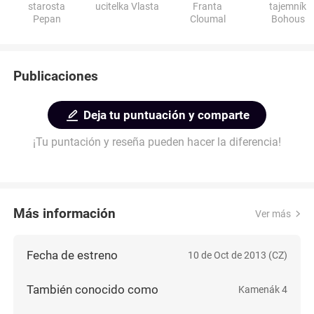
starosta
ucitelka Vlasta
Franta
tajemník
Pepan
Cloumal
Bohous
Publicaciones
Deja tu puntuación y comparte
¡Tu puntación y reseña pueden hacer la diferencia!
Más información
Ver más
Fecha de estreno
10 de Oct de 2013 (CZ)
También conocido como
Kamenák 4