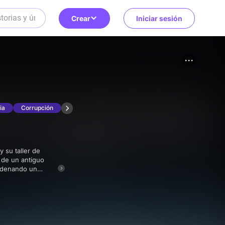
Crear
Iniciar sesión
ia
Corrupción
 de un antiguo
cadenando un