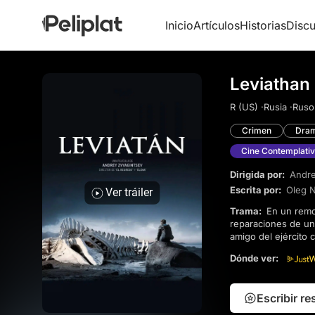
Inicio
Artículos
Historias
Discu
Leviathan
R (US) ·
Rusia ·
Ruso
Crimen
Dra
Cine Contemplati
Dirigida por:
Andre
Escrita por:
Oleg 
Ver tráiler
Trama:
En un remoto pueblo costero en el Mar de Barents, Kolya intenta proteger su casa y su taller de
reparaciones de un
amigo del ejército
conflicto que pone 
Dónde ver:
Escribir r