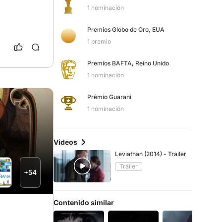
1 nominación
Premios Globo de Oro, EUA
1 premio
Premios BAFTA, Reino Unido
1 nominación
Prêmio Guarani
1 nominación
Videos
Leviathan (2014) - Trailer
Tráiler
+54
Contenido similar