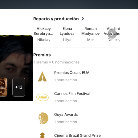
Reparto y producción
Aleksey
Elena
Roman
Vladimir
An
Serebryako
Lyadova
Madyanov
Vdovichenk
Uko
v
ov
Nikolay
Lilya
Mer
Dmitriy
Anz
Premios
1 premio y 6 nominaciones
Premios Óscar, EUA
1 nominación
+13
Cannes Film Festival
1 nominación
Goya Awards
1 nominación
Cinema Brazil Grand Prize