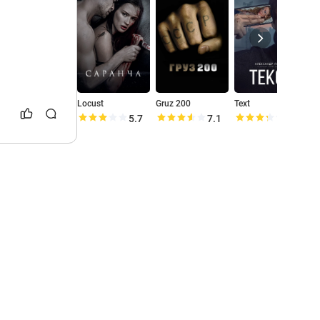
Locust
Gruz 200
Text
T
5.7
7.1
6.6