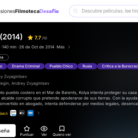
siones
Filmoteca
 (2014)
7.7
/10
 ·
140 min ·
26 de Oct de 2014 ·
Más
ma
vo
Drama Criminal
Pueblo Chico
Rusia
Crítica a la Burocrac
y Zvyagintsev
Negin
,
Andrey Zvyagintsev
 alcalde corrupto que pretende apoderarse de sus tierras. Con la ayuda
 convertido en abogado, intenta defenderse por medios legales, desen
en peligro a su familia y su futuro.
eseña
Puntuar
Ver
Quiero ver