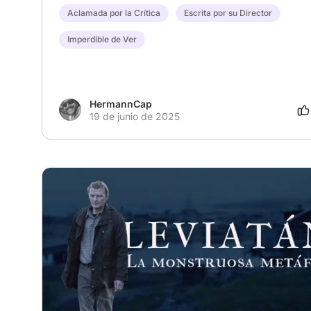
Aclamada por la Crítica
Escrita por su Director
Imperdible de Ver
HermannCap
19 de junio de 2025
# Thriller
# Drama
# Familia