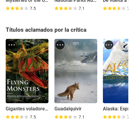
Mysteries of the Unseen World
National Parks Adventure
7.5
7.1
7.9
Títulos aclamados por la crítica
Gigantes voladores 3D con David Attenborough
Guadalquivir
7.5
7.1
7.1