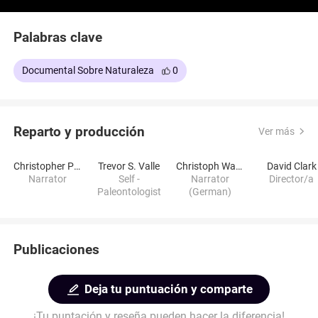
felinos dientes de sable y otras criaturas
fascinantes. Con impresionantes efectos visuales
Palabras clave
generados por computadora, la película explora los
desafíos a los que se enfrentaban los habitantes
Documental Sobre Naturaleza
0
prehistóricos y la interrelación de los ecosistemas.
Reparto y producción
Ver más
Christopher Plummer
Trevor S. Valle
Christoph Walter
David Clark
Narrator
Self -
Narrator
Director/a
Paleontologist
(German)
Publicaciones
Deja tu puntuación y comparte
¡Tu puntación y reseña pueden hacer la diferencia!