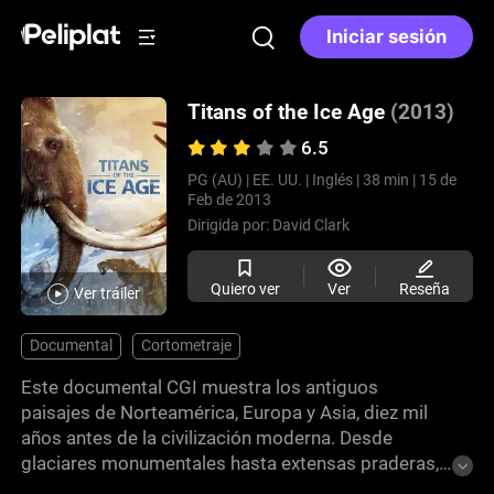
Iniciar sesión
Titans of the Ice Age
(2013)
6.5
PG (AU) |
EE. UU. |
Inglés |
38 min |
15 de
Feb de 2013
Dirigida por:
David Clark
Quiero ver
Ver
Reseña
Ver tráiler
Documental
Cortometraje
Este documental CGI muestra los antiguos
paisajes de Norteamérica, Europa y Asia, diez mil
años antes de la civilización moderna. Desde
glaciares monumentales hasta extensas praderas,
la película describe un mundo repleto de mamuts,