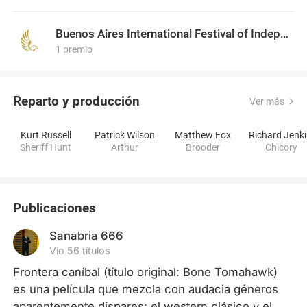
Buenos Aires International Festival of Independent Cinema
1 premio
Reparto y producción
Ver más
Kurt Russell
Patrick Wilson
Matthew Fox
R
Sheriff Hunt
Arthur
Brooder
Chicory
Publicaciones
Sanabria 666
Vio 56 títulos
Frontera caníbal (título original: Bone Tomahawk) 
es una película que mezcla con audacia géneros 
aparentemente dispares: el western clásico y el 