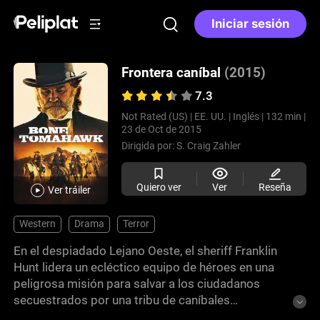
Iniciar sesión
Frontera caníbal
(2015)
7.3
Not Rated (US) |
EE. UU. |
Inglés |
132 min |
23 de Oct de 2015
Dirigida por:
S. Craig Zahler
Quiero ver
Ver
Reseña
Ver tráiler
Western
Drama
Terror
En el despiadado Lejano Oeste, el sheriff Franklin
Hunt lidera un ecléctico equipo de héroes en una
peligrosa misión para salvar a los ciudadanos
secuestrados por una tribu de caníbales
endogámicos conocidos como los Trogloditas. A