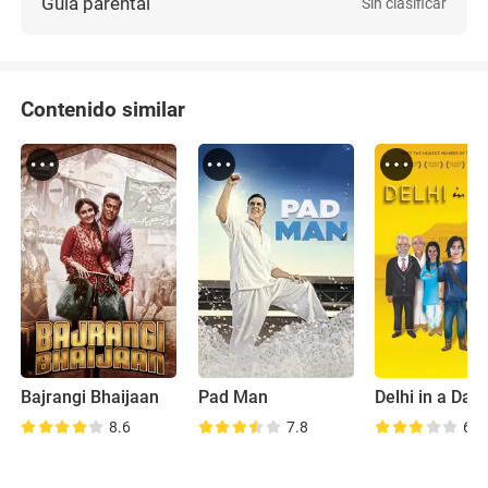
Guía parental
Sin clasificar
Contenido similar
Bajrangi Bhaijaan
Pad Man
Delhi in a Day
8.6
7.8
6.2