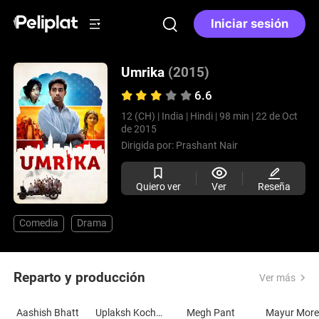
Iniciar sesión
Umrika
(2015)
6.6
12 (CH) |
India |
Hindi |
98 min |
22 de Oct
de 2015
Dirigida por:
Prashant Nair
Quiero ver
Ver
Reseña
Comedia
Drama
Reparto y producción
Ver más
Aashish Bhatt
Uplaksh Kochhar
Megh Pant
Mayur Mor