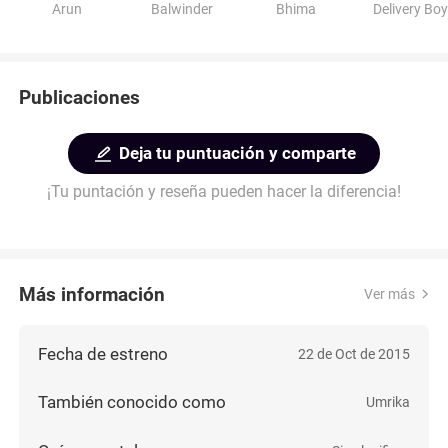
Arun
Balwinder
Bhima
Delivery Bo
Publicaciones
Deja tu puntuación y comparte
¡Tu puntación y reseña pueden hacer la diferencia!
Más información
Ver más
Fecha de estreno
22 de Oct de 2015
También conocido como
Umrika