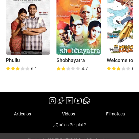
Phullu
Shobhayatra
6.1
4.7
6.9
Artículos
Videos
Filmoteca
¿Qué es Peliplat?