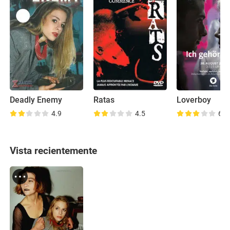
Deadly Enemy
Ratas
Loverboy
4.9
4.5
6.0
Vista recientemente