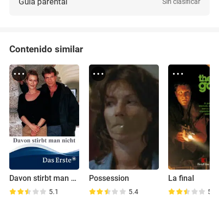
Guía parental
Sin clasificar
Contenido similar
Davon stirbt man nicht
Possession
La final
5.1
5.4
5.6