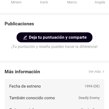
Miriam
Karin
Marco
Angela
Publicaciones
Deja tu puntuación y comparte
¡Tu puntación y reseña pueden hacer la diferencia!
Más información
Ver más
Fecha de estreno
1994 (DE)
También conocido como
Deadly Enemy