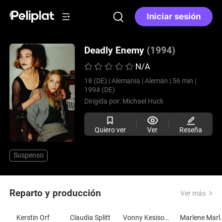
Iniciar sesión
Deadly Enemy
(1994)
N/A
18 (DE) |
Alemania |
Alemán |
56 min |
1994 (DE)
Dirigida por:
Michael Huck
Quiero ver
Ver
Reseña
Suspenso
Reparto y producción
Ver más
Kerstin Orf
Claudia Splitt
Vonny Kesisoglu
Marlen