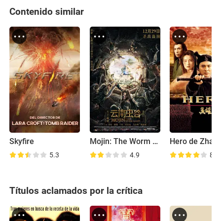
Contenido similar
Skyfire
Mojin: The Worm Valley
5.3
4.9
8.0
Títulos aclamados por la crítica