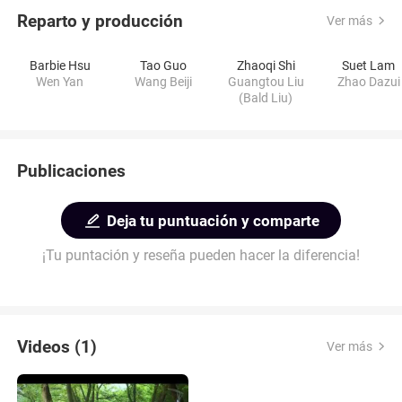
Reparto y producción
Ver más
Barbie Hsu
Tao Guo
Zhaoqi Shi
Suet Lam
Wen Yan
Wang Beiji
Guangtou Liu
Zhao Dazui
(Bald Liu)
Publicaciones
Deja tu puntuación y comparte
¡Tu puntación y reseña pueden hacer la diferencia!
Videos (1)
Ver más