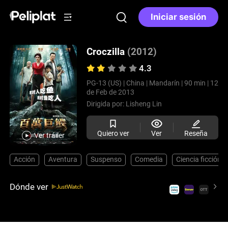
Iniciar sesión
Croczilla
(2012)
4.3
PG-13 (US) |
China |
Mandarín |
90 min |
12
de Feb de 2013
Dirigida por:
Lisheng Lin
Quiero ver
Ver
Reseña
Ver tráiler
Acción
Aventura
Suspenso
Comedia
Ciencia ficción
Dónde ver