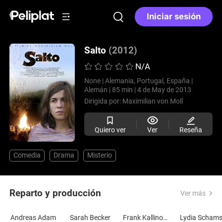
Iniciar sesión
Salto
(2012)
N/A
None |
Alemania, Portugal, España |
Alemán |
85 min |
4 de May de 2013
Dirigida por:
Maximilian von Moll
Quiero ver
Ver
Reseña
Comedia
Drama
Misterio
Reparto y producción
Ver más
Andreas Adam
Sarah Becker
Frank Kallinowski