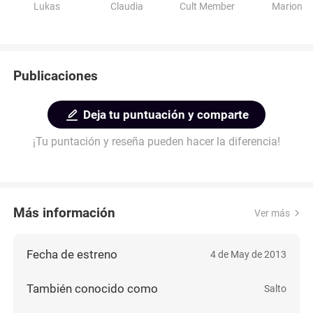
Lukas
Claudia
Cult Member
Marion
Publicaciones
Deja tu puntuación y comparte
¡Tu puntación y reseña pueden hacer la diferencia!
Más información
Ver más
Fecha de estreno
4 de May de 2013
También conocido como
Salto