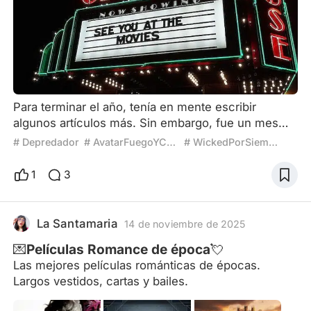
Para terminar el año, tenía en mente escribir
algunos artículos más. Sin embargo, fue un mes
bastante difícil y todavía hay cosas que no terminé
# Depredador
# AvatarFuegoYCenizas
# WickedPorSiempre
de procesar. A veces pasa, la cabeza va más lento
que las ganas. Así que antes del 25 decidí hacer
1
3
este artículo, uno que me pareció divertido, distinto
y, sobre todo, necesario para despejar un poco la
mente. ¿Alguna vez te imaginaste confesarte, pero
La Santamaria
14 de noviembre de 2025
a
💌Películas Romance de época💘
Las mejores películas románticas de épocas.
Largos vestidos, cartas y bailes.