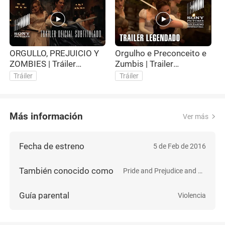
ORGULLO, PREJUICIO Y
Orgulho e Preconceito e
P
ZOMBIES | Tráiler
Zumbis | Trailer
Z
Subtitulado
Legendado
#
Tráiler
Tráiler
Más información
Ver más
Fecha de estreno
5 de Feb de 2016
También conocido como
Pride and Prejudice and Zombies
Guía parental
Violencia