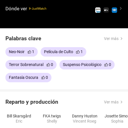
Dónde ver
Palabras clave
Ver más
Neo-Noir
1
Película de Culto
1
Terror Sobrenatural
0
Suspenso Psicológico
0
Fantasía Oscura
0
Reparto y producción
Ver más
Bill Skarsgård
FKA twigs
Danny Huston
Josette Sim
Eric
Shelly
Vincent Roeg
Sophia