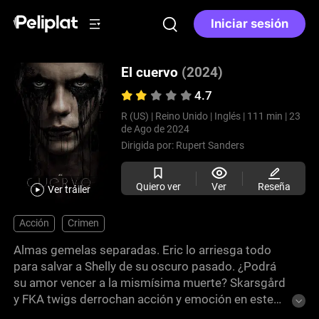
Iniciar sesión
El cuervo
(2024)
4.7
R (US) |
Reino Unido |
Inglés |
111 min |
23
de Ago de 2024
Dirigida por:
Rupert Sanders
Quiero ver
Ver
Reseña
Ver tráiler
Acción
Crimen
Almas gemelas separadas. Eric lo arriesga todo
para salvar a Shelly de su oscuro pasado. ¿Podrá
su amor vencer a la mismísima muerte? Skarsgård
y FKA twigs derrochan acción y emoción en este
imperdible remake del clásico del thriller policíaco.