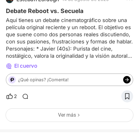
crackheads en una escena gro
Debate Reboot vs. Secuela
Aquí tienes un debate cinematográfico sobre una
película original reciente y un reboot. El objetivo es
que suene como dos personas reales discutiendo,
con sus pasiones, frustraciones y formas de hablar.
Personajes: * Javier (40s): Purista del cine,
nostálgico, valora la originalidad y la visión autoral.
Escéptico con los reboots. * Sofía (30s): Más
El cuervo
pragmática y abierta a nuevas interpretaciones. Ve
el valor de actualizar historias y no se aferra tanto al
¿Qué opinas? ¡Comenta!
pasado. Escenario: Un café a media tarde. Ambos
acaban de ver las películas. Javier remueve su
2
café con vehemencia. Javier: No, no, de verdad.
Es que es un insulto. Un absoluto insulto a la
inteligencia. Sofía: ¿El qué? ¿La película o que te
Ver más
hayan puesto leche desnatada en el cortado?
Javier: ¡La película, Sofía! ¡El reboot de El cuervo!
De verdad, ¿era necesario? ¿Era absolutamente