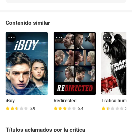
venganza. Un simple checklist: matar a los malos.
Es la misma historia que John Wick, pero con un
maquillaje de Halloween. Sofía: Pero es que la
Contenido similar
original también es una historia de venganza.
iBoy
Redirected
Tráfico huma
5.9
6.4
3.9
Títulos aclamados por la crítica