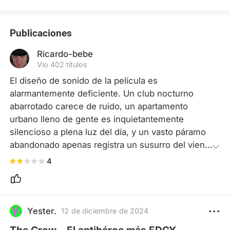
Publicaciones
Ricardo-bebe
Vio 402 títulos
El diseño de sonido de la película es 
alarmantemente deficiente. Un club nocturno 
abarrotado carece de ruido, un apartamento 
urbano lleno de gente es inquietantemente 
silencioso a plena luz del día, y un vasto páramo 
abandonado apenas registra un susurro del viento 
o un eco. Estas fallas rompen por completo la 
4
inmersión. El ritmo también es flojo: la música de 
fondo es monótona y no se sincroniza con la 
acción, mientras que las canciones insertadas 
ocasionalmente parecen desconectadas de las 
Yester.
12 de diciembre de 2024
imágenes. Sumado a unas coreografías de lucha 