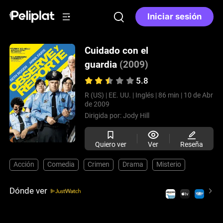
Iniciar sesión
Cuidado con el
guardia
(2009)
5.8
R (US) |
EE. UU. |
Inglés |
86 min |
10 de Abr
de 2009
Dirigida por:
Jody Hill
Quiero ver
Ver
Reseña
Acción
Comedia
Crimen
Drama
Misterio
Dónde ver