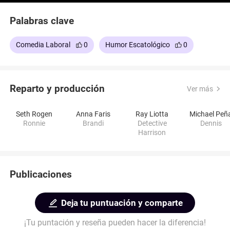
Palabras clave
Comedia Laboral
0
Humor Escatológico
0
Reparto y producción
Ver más
Seth Rogen
Anna Faris
Ray Liotta
Michael Peñ
Ronnie
Brandi
Detective
Dennis
Harrison
Publicaciones
Deja tu puntuación y comparte
¡Tu puntación y reseña pueden hacer la diferencia!