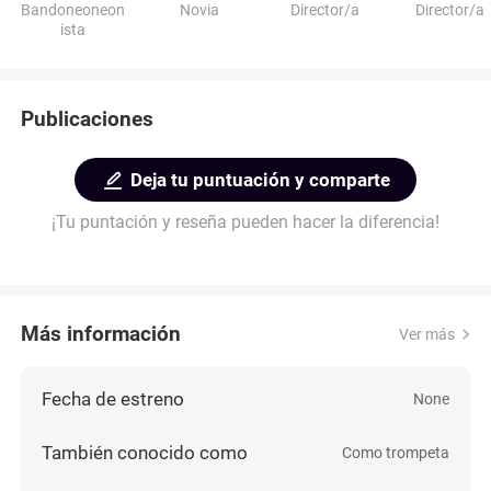
Bandoneoneon
Novia
Director/a
Director/a
ista
Publicaciones
Deja tu puntuación y comparte
¡Tu puntación y reseña pueden hacer la diferencia!
Más información
Ver más
Fecha de estreno
None
También conocido como
Como trompeta