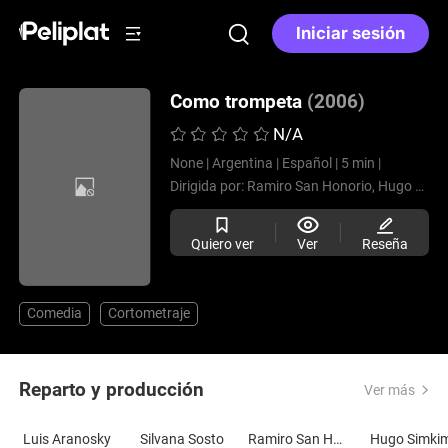
Iniciar sesión
Como trompeta
(2006)
N/A
None |
Argentina |
Español |
5 min |
Dirigida por:
Ramiro San Honorio,
Hugo Simkim
Quiero ver
Ver
Reseña
Comedia
Cortometraje
Reparto y producción
Ver más
Luis Aranosky
Silvana Sosto
Ramiro San Honorio
Hugo Simki