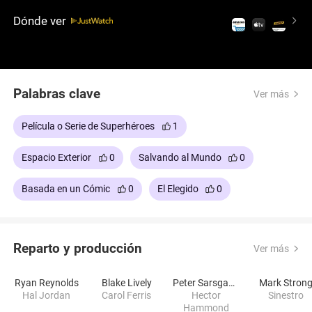
enfrentarse al villano Parallax, que supone una
Dónde ver
amenaza para la Tierra y para todo el Cuerpo de
Green Lanterns. Con una mezcla de aventura
cósmica y acción de superhéroes: ¡Coge tu propio
anillo y embárcate en esta aventura, amigo mío!
Palabras clave
Ver más
Película o Serie de Superhéroes
1
Espacio Exterior
0
Salvando al Mundo
0
Basada en un Cómic
0
El Elegido
0
Reparto y producción
Ver más
Ryan Reynolds
Blake Lively
Peter Sarsgaard
Mark Stron
Hal Jordan
Carol Ferris
Hector
Sinestro
Hammond