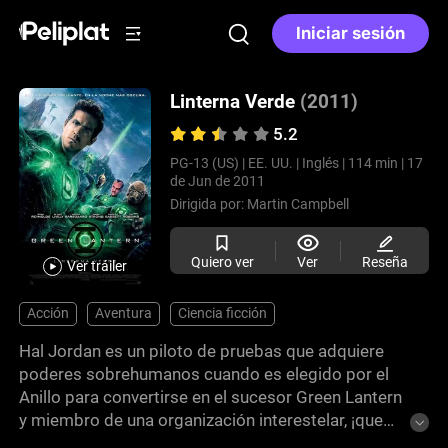
Iniciar sesión
Linterna Verde
(2011)
5.2
PG-13 (US) |
EE. UU. |
Inglés |
114 min |
17
de Jun de 2011
Dirigida por:
Martin Campbell
Quiero ver
Ver
Reseña
Ver tráiler
Acción
Aventura
Ciencia ficción
Hal Jordan es un piloto de pruebas que adquiere
poderes sobrehumanos cuando es elegido por el
Anillo para convertirse en el sucesor Green Lantern
y miembro de una organización interestelar, ¡que
reserva la paz en el universo! Ahora, debe