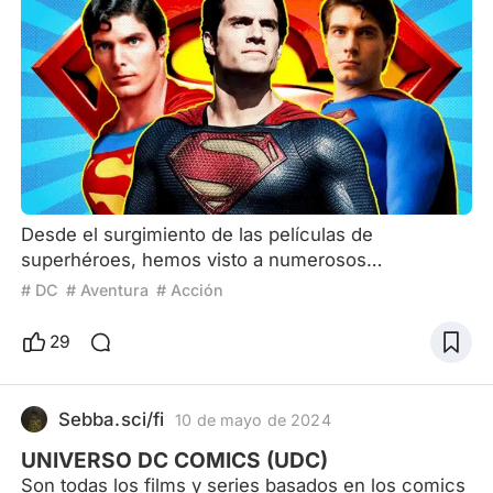
Desde el surgimiento de las películas de
superhéroes, hemos visto a numerosos
superhéroes y villanos con superpoderes
# DC
# Aventura
# Acción
increíbles. Hace poco, los medios extranjeros
selecionaron a los 10 personajes más poderosos
29
de DC. ¡Aquí te dejamos la lista! 10. Linterna Verde
Aunque la película Linterna Verde de 2011 no tuvo
mucho éxito, Hal Jordan, interpretado por Ryan
Sebba.sci/fi
10 de mayo de 2024
Reynolds, poseía habilidades fantástica
UNIVERSO DC COMICS (UDC)
Son todas los films y series basados en los comics