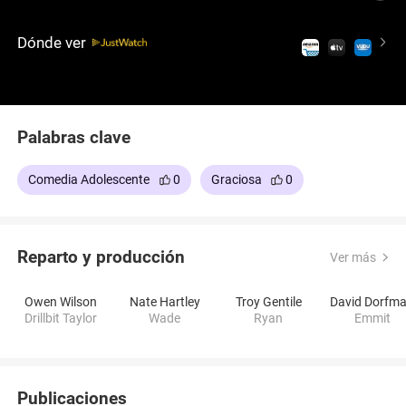
del antihéroe por parte de Owen Wilson, y la
increíble química cómica de los chicos, esta
Dónde ver
reconfortante comedia adolescente logra un
equilibrio perfecto entre risas y mensajes sinceros
sobre la amistad.
Palabras clave
Comedia Adolescente
0
Graciosa
0
Reparto y producción
Ver más
Owen Wilson
Nate Hartley
Troy Gentile
David Dorfm
Drillbit Taylor
Wade
Ryan
Emmit
Publicaciones