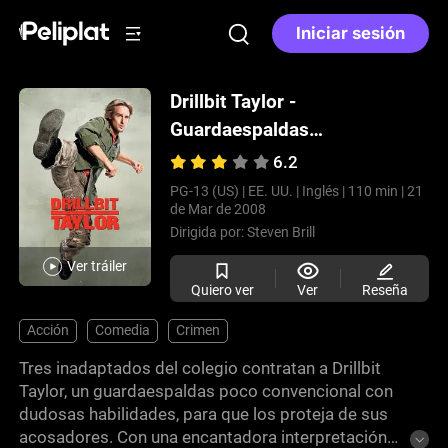
Iniciar sesión
Drillbit Taylor -
Guardaespaldas
escolar
(2008)
6.2
PG-13 (US) |
EE. UU. |
Inglés |
110 min |
21
de Mar de 2008
Dirigida por:
Steven Brill
Ver tráiler
Quiero ver
Ver
Reseña
Acción
Comedia
Crimen
Tres inadaptados del colegio contratan a Drillbit
Taylor, un guardaespaldas poco convencional con
dudosas habilidades, para que los proteja de sus
acosadores. Con una encantadora interpretación