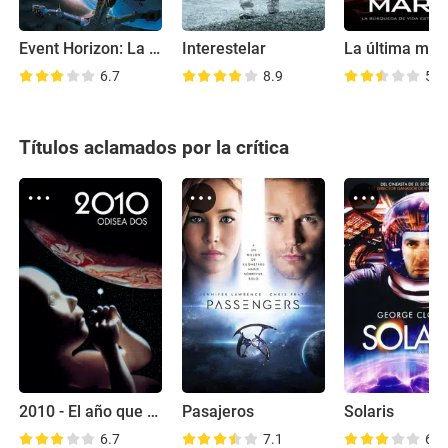
Event Horizon: La nave de la muerte
Interestelar
6.7
8.9
5.9
Títulos aclamados por la crítica
2010 - El año que hicimos contacto
Pasajeros
Solaris
6.7
7.1
6.7