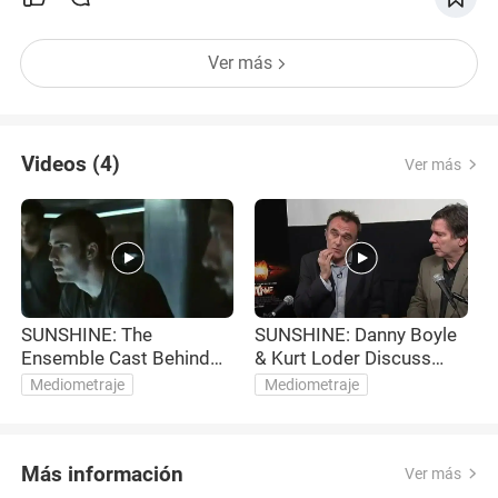
Ver más
Videos (4)
Ver más
SUNSHINE: The
SUNSHINE: Danny Boyle
S
Ensemble Cast Behind
& Kurt Loder Discuss
the Movie
Science
Mediometraje
Mediometraje
Más información
Ver más