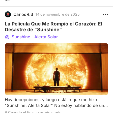
CarlosR.3
14 de noviembre de 2025
La Película Que Me Rompió el Corazón: El
Desastre de "Sunshine"
Sunshine - Alerta Solar
Hay decepciones, y luego está lo que me hizo
"Sunshine: Alerta Solar" No estoy hablando de una
película mala. Las películas malas se olvidan. Estoy
# Cuando el final lo arruina todo