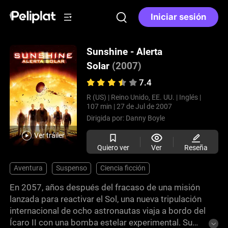
Iniciar sesión
Sunshine - Alerta
Solar
(2007)
7.4
R (US) |
Reino Unido, EE. UU. |
Inglés |
107 min |
27 de Jul de 2007
Dirigida por:
Danny Boyle
Ver tráiler
Quiero ver
Ver
Reseña
Aventura
Suspenso
Ciencia ficción
En 2057, años después del fracaso de una misión
lanzada para reactivar el Sol, una nueva tripulación
internacional de ocho astronautas viaja a bordo del
Ícaro II con una bomba estelar experimental. Su