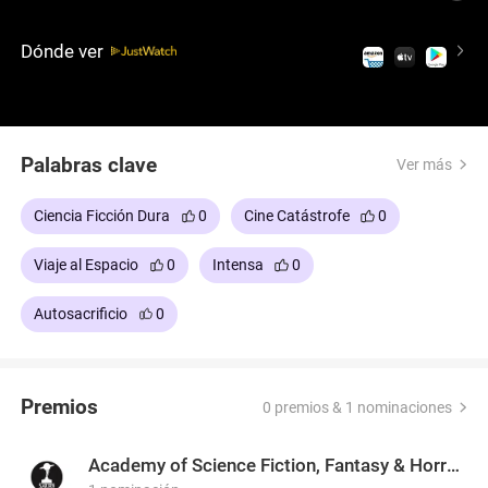
objetivo: revivir la estrella moribunda y evitar la
extinción de la humanidad.
Dónde ver
Palabras clave
Ver más
Ciencia Ficción Dura
0
Cine Catástrofe
0
Viaje al Espacio
0
Intensa
0
Autosacrificio
0
Premios
0 premios & 1 nominaciones
Academy of Science Fiction, Fantasy & Horror Films, USA