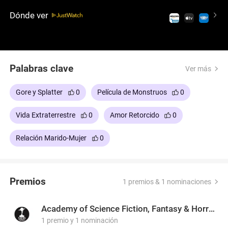
por las películas de terror de bajo presupuesto,
Dónde ver
ofreciendo un viaje hilarante y emocionante.
Palabras clave
Ver más
Gore y Splatter
0
Película de Monstruos
0
Vida Extraterrestre
0
Amor Retorcido
0
Relación Marido-Mujer
0
Premios
1 premios & 1 nominaciones
Academy of Science Fiction, Fantasy & Horror Films, USA
1 premio y 1 nominación