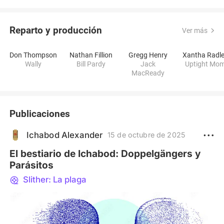
Reparto y producción
Ver más
Don Thompson
Nathan Fillion
Gregg Henry
Xantha Radl
Wally
Bill Pardy
Jack
Uptight Mo
MacReady
Publicaciones
Ichabod Alexander
15 de octubre de 2025
El bestiario de Ichabod: Doppelgängers y
Parásitos
Slither: La plaga