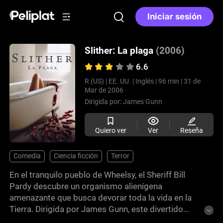
Iniciar sesión
Slither: La plaga
(2006)
6.6
R (US) |
EE. UU. |
Inglés |
96 min |
31 de
Mar de 2006
Dirigida por:
James Gunn
Quiero ver
Ver
Reseña
Comedia
Ciencia ficción
Terror
En el tranquilo pueblo de Wheelsy, el Sheriff Bill
Pardy descubre un organismo alienígena
amenazante que busca devorar toda la vida en la
Tierra. Dirigida por James Gunn, este divertido
homenaje a las películas de serie B irradia cariño