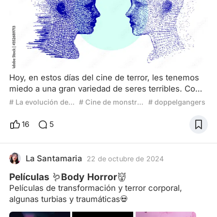
Hoy, en estos días del cine de terror, les tenemos
miedo a una gran variedad de seres terribles. Como
los demonios que enfrentan Ed y Lorraine Warren,
# La evolución del terror
# Cine de monstruos
# doppelgangers
los Deadites que enfrenta día y noche Ash Williams
en Evil Dead, los Cenobitas de Hellraiser, las
16
5
aberraciones mutantes y dioses antiguos de las
historias de Lovecraft, y por supuesto, los clásicos
slashers como Ghostface o Art, el payaso. Pero
La Santamaria
22 de octubre de 2024
tamb
Películas 🪱Body Horror👹
Películas de transformación y terror corporal,
algunas turbias y traumáticas💀