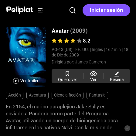
Iniciar sesión
Avatar
(2009)
8.2
PG-13 (US) |
EE. UU. |
Inglés |
162 min |
18
de Dic de 2009
Dirigida por:
James Cameron
Quiero ver
Ver
Reseña
Ver tráiler
Acción
Aventura
Ciencia ficción
Fantasía
En 2154, el marino parapléjico Jake Sully es
enviado a Pandora como parte del Programa
Avatar, utilizando un cuerpo de bioingeniería para
infiltrarse en los nativos Na'vi. Con la misión de
reunir información para una operación militar