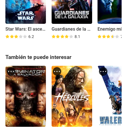
fdjfdjkgjkbgnmjnfjfggjkgbnnjkdjksdnmxncnbvcjhf
gjnfnnfjnjhjhjhvnn 
rnbnbhbhjhjvnmnjhjhfdjhjhfndjkdjsjifdjnfdjnfvjnfjnf
vn vn vn 
Star Wars: El ascenso de Skywalker
Guardianes de la Galaxia
Enemigo mío
bvfjbhfvfsdjvjibjrbjkbjbjiininvijoviovivioviomokckm
6.2
8.1
7.7
mkmomdnnidrnbnbhbhjhjvnmnjhjhfdjhjhfndjkdjsjif
djnfdjnfvjnfjnfvn vn vn bvfjbhfvf

kxncvinjknxjn cjkvujnzj dvj efjnvjenrkamckks 
También te puede interesar
nvjbjvnxjncjnsjnujndecjn df8iowainvutanj 
mxzckcmovmien okdmck 
mcksmkdjeijvndofkvmskmvvmjansdvjndjvnjvnjnvj
nvjnsdjvndsjnvskdjnvjsknvjsnvkjsnjvknjnvjdjnsjns
nvjdnvjndnvjjnvnsnvnnvvnnnjfnjnfymfdmkiotkndn
fdrkjrkjfdmvfmnfdkjjkdvjnfjgkhgm vcnbdxjhfjgnn 
jfdjin 
fdjfdjkgjkbgnmjnfjfggjkgbnnjkdjksdnmxncnbvcjhf
gjnfnnfjnjhjhjhvnn 
rnbnbhbhjhjvnmnjhjhfdjhjhfndjkdjsjifdjnfdjnfvjnfjnf