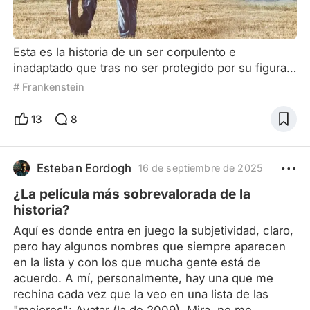
fdrkjrkjfdmvfmnfdkjjkdvjnfjgkhgm vcnbdxjhfjgnn 
jfdjin 
fdjfdjkgjkbgnmjnfjfggjkgbnnjkdjksdnmxncnbvcjhf
Esta es la historia de un ser corpulento e
gjnfnnfjnjhjhjhvnn 
inadaptado que tras no ser protegido por su figura
rnbnbhbhjhjvnmnjhjhfdjhjhfndjkdjsjifdjnfdjnfvjnfjnf
de autoridad, termina siendo linchado por la
# Frankenstein
vn vn vn 
sociedad al no entender sus reglas. Así es, te estoy
bvfjbhfvfsdjvjibjrbjkbjbjiininvijoviovivioviomokckm
hablando de “De ratones y hombres (La fuerza
13
8
mkmomdnnidrnbnbhbhjhjvnmnjhjhfdjhjhfndjkdjsjif
bruta)”… y “Frankenstein”. Así como Avatar es la
djnfdjnfvjnfjnfvn vn vn bvfjbhfvf

versión "sci-fi" de Pocahontas, De ratones y
kxncvinjknxjn cjkvujnzj dvj efjnvjenrkamckks 
hombres u Of Mice a Men en su título original, es
Esteban Eordogh
16 de septiembre de 2025
nvjbjvnxjncjnsjnujndecjn df8iowainvutanj 
una historia que co
¿La película más sobrevalorada de la
mxzckcmovmien okdmck 
historia?
mcksmkdjeijvndofkvmskmvvmjansdvjndjvnjvnjnvj
nvjnsdjvndsjnvskdjnvjsknvjsnvkjsnjvknjnvjdjnsjns
Aquí es donde entra en juego la subjetividad, claro,
pero hay algunos nombres que siempre aparecen
nvjdnvjndnvjjnvnsnvnnvvnnnjfnjnfymfdmkiotkndn
en la lista y con los que mucha gente está de
fdrkjrkjfdmvfmnfdkjjkdvjnfjgkhgm vcnbdxjhfjgnn 
acuerdo. A mí, personalmente, hay una que me
jfdjin 
rechina cada vez que la veo en una lista de las
fdjfdjkgjkbgnmjnfjfggjkgbnnjkdjksdnmxncnbvcjhf
"mejores": Avatar (la de 2009). Mira, no me