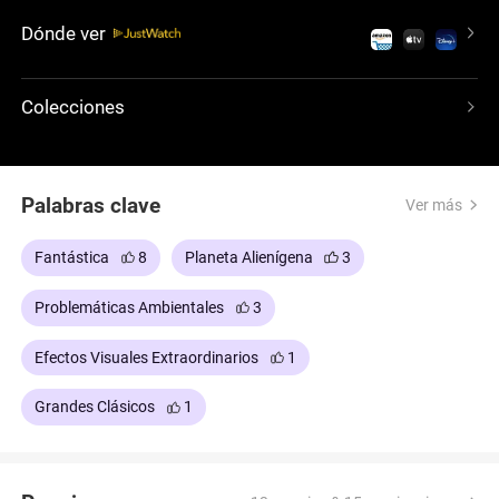
despiadada, se une a la tribu. Mientras las fuerzas
Dónde ver
corporativas amenazan la supervivencia del
planeta, Jake debe elegir entre sus órdenes y
defender su nuevo hogar.
Colecciones
Palabras clave
Ver más
Fantástica
8
Planeta Alienígena
3
Problemáticas Ambientales
3
Efectos Visuales Extraordinarios
1
Grandes Clásicos
1