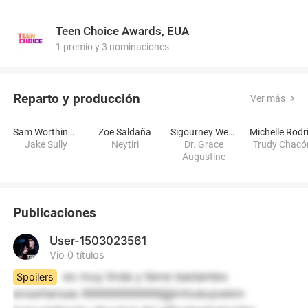
Teen Choice Awards, EUA
1 premio y 3 nominaciones
Reparto y producción
Ver más
Sam Worthington
Zoe Saldaña
Sigourney Weaver
Jake Sully
Neytiri
Dr. Grace
Trudy Chacó
Augustine
Publicaciones
User-1503023561
Vio 0 títulos
es muy linda y tiene bastantes 
Spoilers
enseñansas llllllllllllllllllllllllllllljjjjinhiubujvekm 