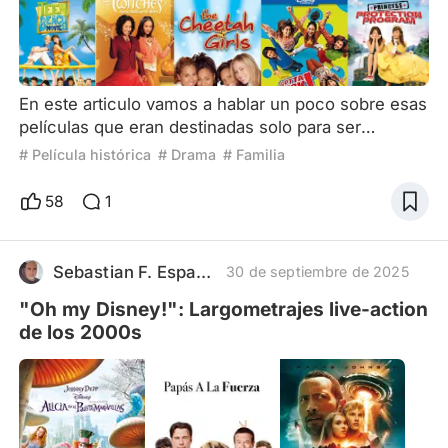
En este articulo vamos a hablar un poco sobre esas
películas que eran destinadas solo para ser
televisadas en Disney Channel, ósea que eran
# Película histórica
# Drama
# Familia
películas con un presupuesto diferente a aquellas
que directamente iban a ser dirigidas al cine. Voy a
58
1
guiarme a las películas que vi a partir de los 2000
en adelante y van a estar divididas en secciones.
Sagas: Dentro de estos originales de Disney hubo
Sebastian F. Esparza
30 de septiembre de 2025
varias
"Oh my Disney!": Largometrajes live-action
de los 2000s