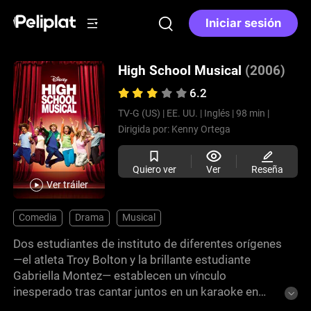
Iniciar sesión
High School Musical
(2006)
6.2
TV-G (US) |
EE. UU. |
Inglés |
98 min |
Dirigida por:
Kenny Ortega
Quiero ver
Ver
Reseña
Ver tráiler
Comedia
Drama
Musical
Dos estudiantes de instituto de diferentes orígenes
—el atleta Troy Bolton y la brillante estudiante
Gabriella Montez— establecen un vínculo
inesperado tras cantar juntos en un karaoke en
Nochevieja. Cuando se reencuentran en el instituto