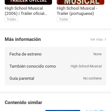
High School Musical
High School Musical -
H
(2006) | Tráiler oficial
Trailer (portuguese)
O
español | Disney Channel
Tráiler
Tráiler
España
Más información
Ver más
Fecha de estreno
None
También conocido como
High School Musical
Guía parental
No contiene
Contenido similar