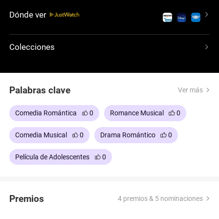
East High, se presentan a las audiciones para el
Dónde ver
musical del colegio, desafiando sin querer las
normas sociales y provocando el drama entre la
élite.
Colecciones
Palabras clave
Ver más
Comedia Romántica
0
Romance Musical
0
Comedia Musical
0
Drama Romántico
0
Película de Adolescentes
0
Premios
4 premios & 5 nominaciones