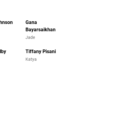
ohnson
Gana
Bayarsaikhan
Jade
lby
Tiffany Pisani
Katya