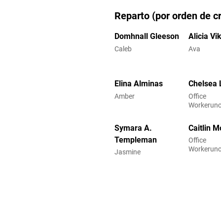
Reparto (por orden de cr
Domhnall Gleeson
Alicia Vi
Caleb
Ava
Elina Alminas
Chelsea 
Amber
Office
Workerunc
Symara A.
Caitlin M
Templeman
Office
Workerunc
Jasmine