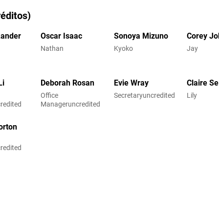
éditos)
kander
Oscar Isaac
Sonoya Mizuno
Corey J
Nathan
Kyoko
Jay
Li
Deborah Rosan
Evie Wray
Claire Se
Office
Secretaryuncredited
Lily
redited
Manageruncredited
orton
redited