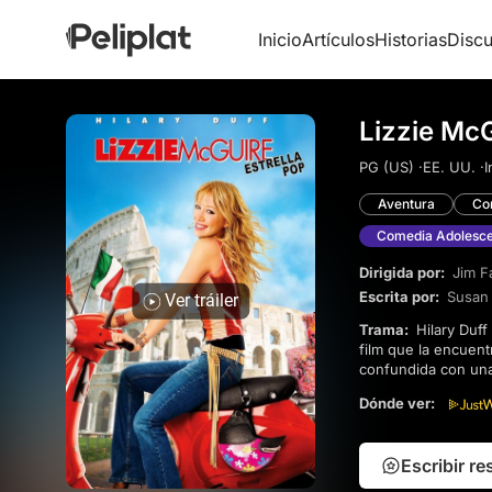
Inicio
Artículos
Historias
Discu
Lizzie Mc
PG (US) ·
EE. UU. ·
I
Aventura
Co
Comedia Adolesc
Dirigida por:
Jim Fa
Escrita por:
Susan 
Ver tráiler
Trama:
Hilary Duff retoma al personaje de Lizzie McGuire, saltando del universo de su serie propia a este
film que la encuent
confundida con una e
de su inesperada nu
Dónde ver:
confunden. Una pel
de su protagonista
Escribir r