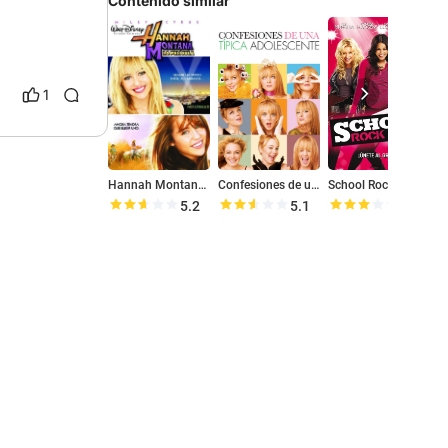
Contenido similar
1
Hannah Montana: La película
Confesiones de una típica adolescente
School Rock Band
5.2
5.1
6.3