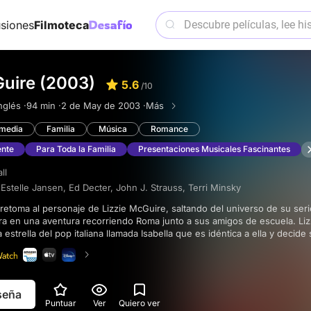
siones
Filmoteca
Guire (2003)
5.6
/10
nglés ·
94 min ·
2 de May de 2003 ·
Más
media
Familia
Música
Romance
ente
Para Toda la Familia
Presentaciones Musicales Fascinantes
ll
Estelle Jansen
,
Ed Decter
,
John J. Strauss
,
Terri Minsky
ra en una aventura recorriendo Roma junto a sus amigos de escuela. Liz
strella del pop italiana llamada Isabella que es idéntica a ella y decide 
eva identidad. Lizzie disfruta de las ventajas de la fama, no sin ciertos
ícula divertida y desenfadada que entretiene por los enredos que explo
.
eseña
Puntuar
Ver
Quiero ver