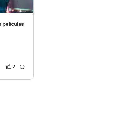
 películas
2