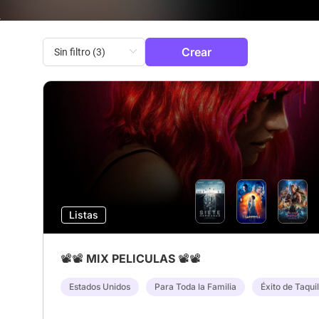
Crear
Listas
📽️📽️ MIX PELICULAS 📽️📽️
Estados Unidos
Para Toda la Familia
Éxito de Taquil