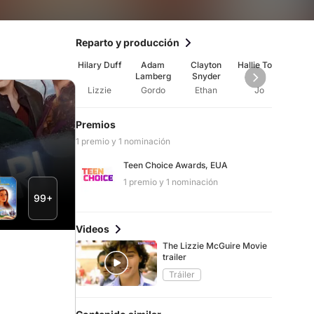
Reparto y producción
Hilary Duff
Adam
Clayton
Hallie Todd
Rob
Lamberg
Snyder
Carr
Lizzie
Gordo
Ethan
Jo
S
Premios
1 premio y 1 nominación
Teen Choice Awards, EUA
1 premio y 1 nominación
99+
Videos
The Lizzie McGuire Movie
trailer
Tráiler