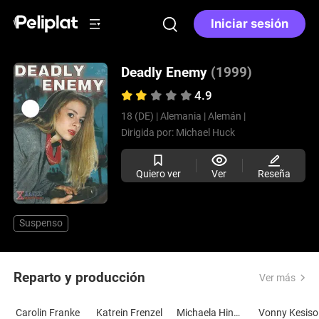
Iniciar sesión
Deadly Enemy
(1999)
4.9
18 (DE) |
Alemania |
Alemán |
Dirigida por:
Michael Huck
Quiero ver
Ver
Reseña
Suspenso
Reparto y producción
Ver más
Carolin Franke
Katrein Frenzel
Michaela Hinnenthal
V