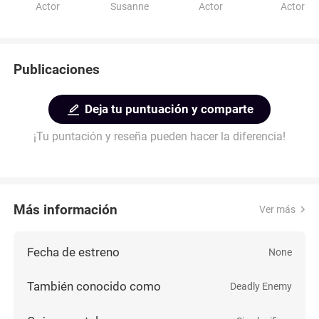
Actor
Susanne
Actor
Actor
Publicaciones
Deja tu puntuación y comparte
¡Tu puntación y reseña pueden hacer la diferencia!
Más información
Ver más
Fecha de estreno
None
También conocido como
Deadly Enemy