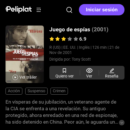
Iniciar sesión
Juego de espías
(2001)
6.9
R (US) |
EE. UU. |
Inglés |
126 min |
21 de
Nov de 2001
Dirigida por:
Tony Scott
Quiero ver
Ver
Reseña
Ver tráiler
Acción
Suspenso
Crimen
En vísperas de su jubilación, un veterano agente de
la CIA se enfrenta a una revelación. Su antiguo
protegido, ahora enredado en una red de espionaje,
ha sido detenido en China. Peor aún, le aguarda un
destino sombrío, ya que a la mañana siguiente se