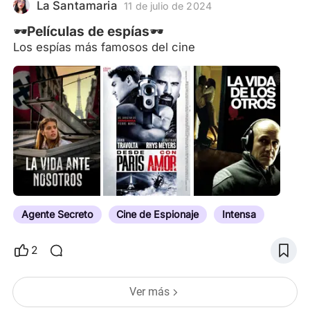
tengan la menor idea de lo que ocurre tras
La Santamaria
11 de julio de 2024
bambalinas. Y, seguramente, hay m
🕶Películas de espías🕶
Los espías más famosos del cine
Agente Secreto
Cine de Espionaje
Intensa
2
Ver más