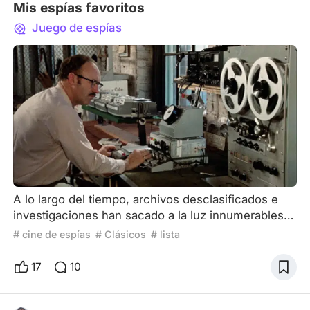
Mis espías favoritos
Juego de espías
A lo largo del tiempo, archivos desclasificados e
investigaciones han sacado a la luz innumerables
casos de espionaje y conspiraciones en las
# cine de espías
# Clásicos
# lista
sombras. Historias de agentes secretos, intrigas
internacionales y operaciones encubiertas que,
17
10
muchas veces, se desarrollan sin que los
ciudadanos —e incluso los propios gobiernos—