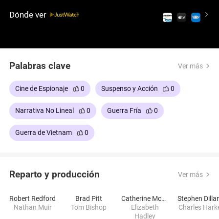
avecina una sentencia de muerte en el corazón de
Dónde ver
Pekín. Los susurros en el seno de la agencia
apuntan a una posibilidad terrible: permitir que se
produzca este trágico desenlace para evitar el
inminente espectro de un escándalo internacional.
Palabras clave
Ver más
Cine de Espionaje
0
Suspenso y Acción
0
Narrativa No Lineal
0
Guerra Fría
0
Guerra de Vietnam
0
Reparto y producción
Ver más
Robert Redford
Brad Pitt
Catherine McCormack
Stephen Dilla
Nathan Muir
Tom Bishop
Elizabeth
Charles Hark
Hadley