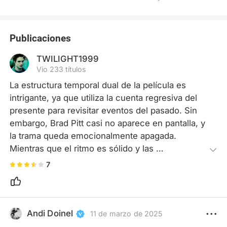
Publicaciones
TWILIGHT1999
Vio 233 títulos
La estructura temporal dual de la película es 
intrigante, ya que utiliza la cuenta regresiva del 
presente para revisitar eventos del pasado. Sin 
embargo, Brad Pitt casi no aparece en pantalla, y 
la trama queda emocionalmente apagada. 
Mientras que el ritmo es sólido y las 
representaciones matizadas de las emociones de 
7
los personajes se aprecian mucho, los 
mecanismos espías pasan a un segundo plano en 
comparación con las relaciones de los 
personajes.
Andi Doinel
11 de marzo de 2025