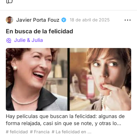
Javier Porta Fouz
18 de abril de 2025
En busca de la felicidad
Julie & Julia
Hay películas que buscan la felicidad: algunas de
forma relajada, casi sin que se note, y otras lo
hacen con denuedo, con evidente esfuerzo. No
# felicidad
# Francia
# La felicidad en el cine