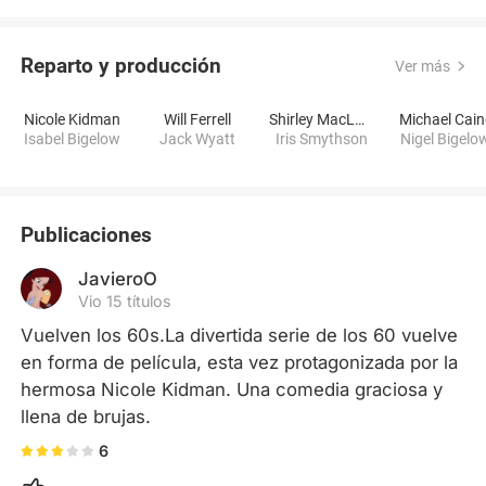
Reparto y producción
Ver más
Nicole Kidman
Will Ferrell
Shirley MacLaine
Michael Cain
Isabel Bigelow
Jack Wyatt
Iris Smythson
Nigel Bigelo
Publicaciones
JavieroO
Vio 15 títulos
Vuelven los 60s.La divertida serie de los 60 vuelve 
en forma de película, esta vez protagonizada por la 
hermosa Nicole Kidman. Una comedia graciosa y 
llena de brujas.
6