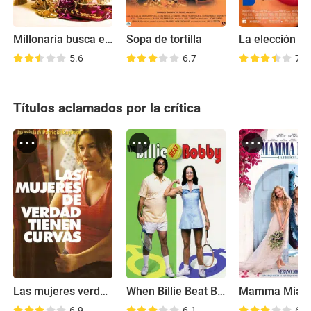
Millonaria busca empleo
Sopa de tortilla
La elección
5.6
6.7
7.5
Títulos aclamados por la crítica
Las mujeres verdaderas tienen curvas
When Billie Beat Bobby
Mamma Mia!
6.9
6.1
6.8