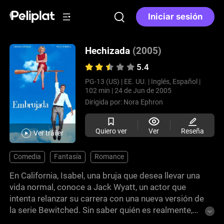
Iniciar sesión
Hechizada
(2005)
5.4
PG-13 (US) |
EE. UU. |
Inglés, Español |
102 min |
24 de Jun de 2005
Dirigida por:
Nora Ephron
Quiero ver
Ver
Reseña
Ver tráiler
Comedia
Fantasía
Romance
En California, Isabel, una bruja que desea llevar una
vida normal, conoce a Jack Wyatt, un actor que
intenta relanzar su carrera con una nueva versión de
la serie Bewitched. Sin saber quién es realmente,
Jack la elige como protagonista. Su trabajo juntos