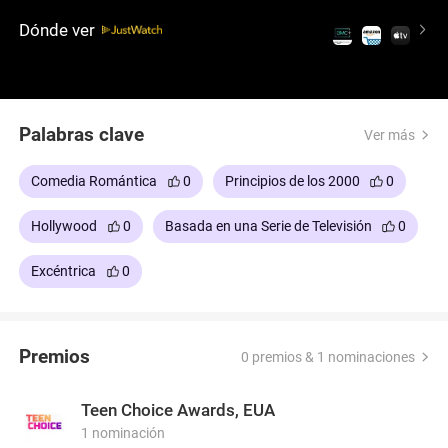
mezcla la realidad y la fantasía de formas
Dónde ver
inesperadas.
Palabras clave
Ver más
Comedia Romántica
0
Principios de los 2000
0
Hollywood
0
Basada en una Serie de Televisión
0
Excéntrica
0
Premios
0 premios & 1 nominaciones
Teen Choice Awards, EUA
1 nominación