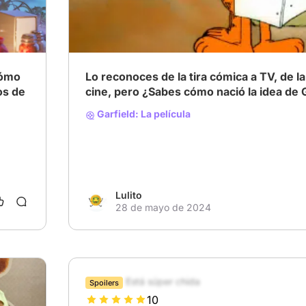
# Animación
# Comedia
la
es,
cómo
Lo reconoces de la tira cómica a TV, de la TV al
os de
cine, pero ¿Sabes cómo nació la idea de
do
Garfield: La película
ro
ue
Lulito
28 de mayo de 2024
la
no
Está súper chida
Spoilers
10