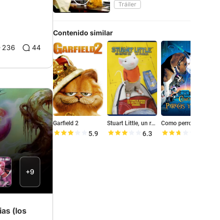
Tráiler
Contenido similar
236
44
Garfield 2
Stuart Little, un ratón en la familia
Como perros y gatos
5.9
6.3
5.4
+9
ias (los