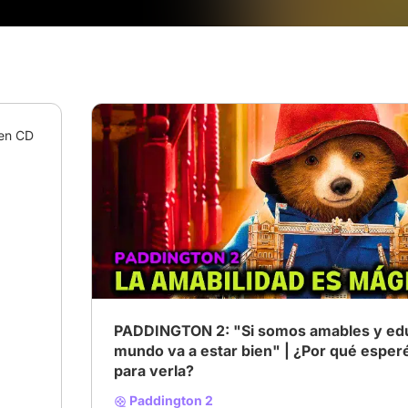
en CD 
# Tu Película de Confort
# Familia
# misterio
PADDINGTON 2: "Si somos amables y edu
mundo va a estar bien" | ¿Por qué esper
para verla?
Paddington 2