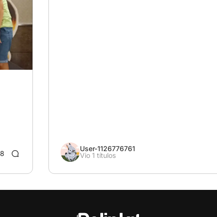
y
User-1126776761
8
Vio 1 títulos