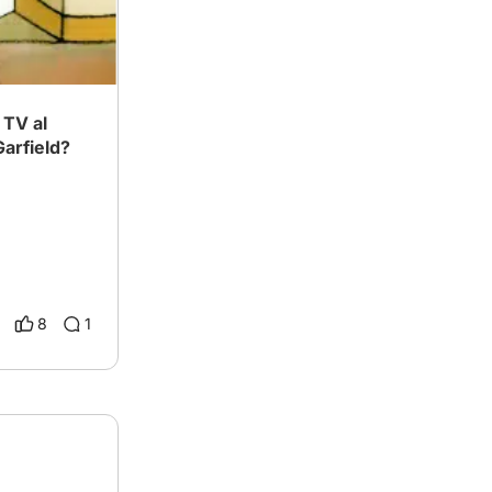
 Garfield?
8
1