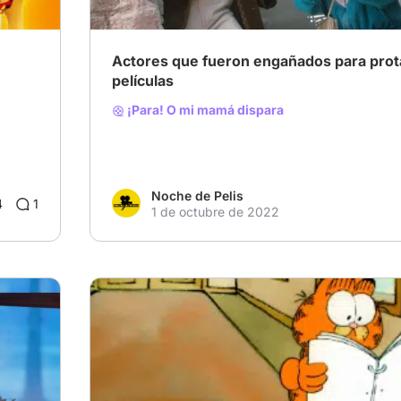
Actores que fueron engañados para prot
películas
¡Para! O mi mamá dispara
n,
Noche de Pelis
4
1
e
1 de octubre de 2022