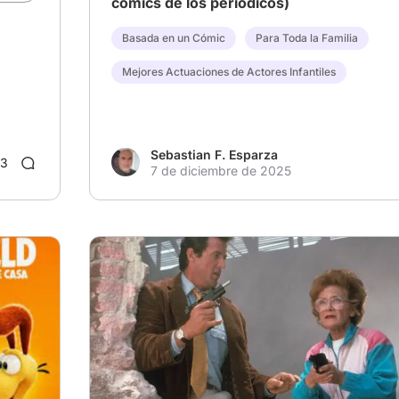
comics de los periodicos)
do
Basada en un Cómic
Para Toda la Familia
 un
Mejores Actuaciones de Actores Infantiles
é?:
Sebastian F. Esparza
3
7 de diciembre de 2025
nda
e
# Otros