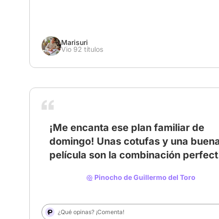
Marisuri
Vio 92 títulos
¡Me encanta ese plan familiar de
domingo! Unas cotufas y una buen
película son la combinación perfect
# Películas Domingueras
Aquí tienes mis sugerencias, dividi
Pinocho de Guillermo del Toro
en las dos categorías: 🍿 Película
Familiar para Ver Hoy en Streaming
(con Cotufas) Para esa tarde de
¿Qué opinas? ¡Comenta!