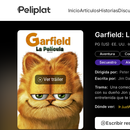
Inicio
Artículos
Historias
Discu
Garfield: 
PG (US) ·
EE. UU. ·
I
Aventura
Co
Secuestro
Al
Dirigida por:
Peter
Escrita por:
Jim Da
Ver tráiler
Trama:
Una comedia familiar clásica que sigue al perezoso y sarcástico gato mientras navega por la vida
con su dueño Jon y 
entretenida que te 
enamorarte de nuev
Dónde ver:
Escribir r