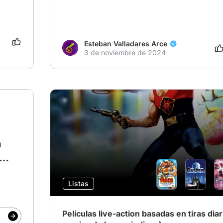
Esteban Valladares Arce
3 de noviembre de 2024
a
a.
das
Listas
Películas live-action basadas en tiras diar