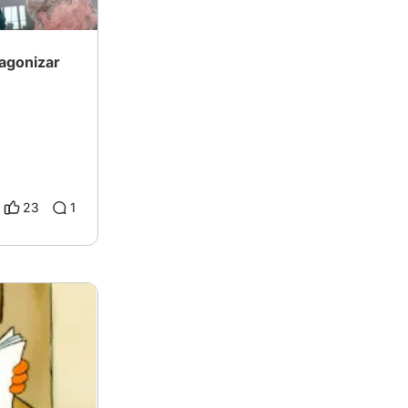
agonizar
23
1