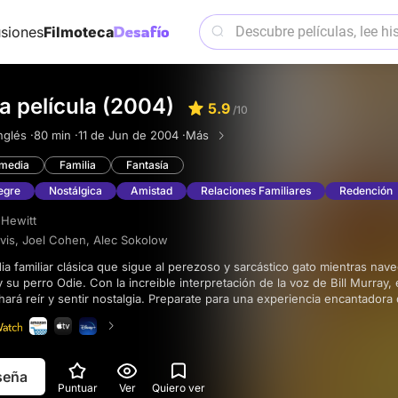
siones
Filmoteca
La película (2004)
5.9
/10
nglés ·
80 min ·
11 de Jun de 2004 ·
Más
media
Familia
Fantasía
egre
Nostálgica
Amistad
Relaciones Familiares
Redención
 Hewitt
vis
,
Joel Cohen
,
Alec Sokolow
su perro Odie. Con la increible interpretación de la voz de Bill Murray, 
hará reír y sentir nostalgia. Preparate para una experiencia encantadora
o de este icónico gato de cómic.
eseña
Puntuar
Ver
Quiero ver