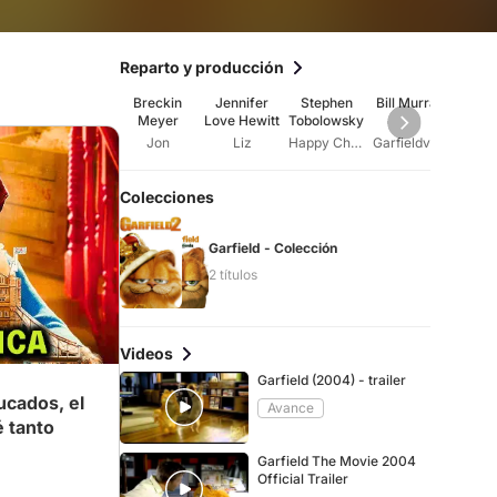
Reparto y producción
Breckin
Jennifer
Stephen
Bill Murray
Ev
Meyer
Love Hewitt
Tobolowsky
Arn
Jon
Liz
Happy Chapman
Garfieldvoice
Wen
Colecciones
Garfield - Colección
2 títulos
Videos
Garfield (2004) - trailer
cados, el
Avance
é tanto
Garfield The Movie 2004
Official Trailer