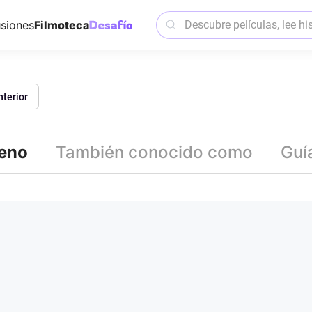
siones
Filmoteca
nterior
reno
También conocido como
Guí