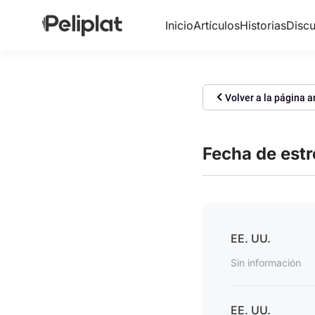
Inicio
Artículos
Historias
Discu
Volver a la página a
Fecha de est
EE. UU.
Sin información
EE. UU.