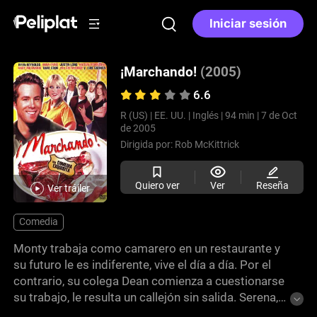
Iniciar sesión
¡Marchando!
(2005)
6.6
R (US) |
EE. UU. |
Inglés |
94 min |
7 de Oct
de 2005
Dirigida por:
Rob McKittrick
Quiero ver
Ver
Reseña
Ver tráiler
Comedia
Monty trabaja como camarero en un restaurante y
su futuro le es indiferente, vive el día a día. Por el
contrario, su colega Dean comienza a cuestionarse
su trabajo, le resulta un callejón sin salida. Serena,
la ex novia de Monty, trabaja con ellos en la cocina y