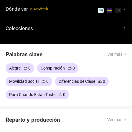
la dinámica de trabajo roza el delirio. Una divertida
Dónde ver
comedia con momentos hilarantes que cuenta con
un reparto ideal, entre ellos Ryan Reynolds y Anna
Faris, y que fue escrita por su director Rob
Colecciones
McKittrick mientras era mozo. Si nunca la viste, ¡no
te la pierdas!
Palabras clave
Ver más
Alegre
0
Conspiración
0
Movilidad Social
0
Diferencias de Clase
0
Para Cuando Estás Triste
0
Reparto y producción
Ver más