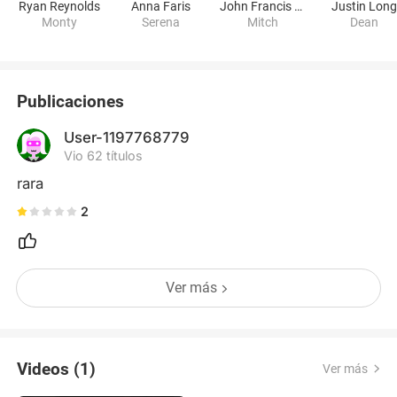
Ryan Reynolds
Anna Faris
John Francis Daley
Justin Long
Monty
Serena
Mitch
Dean
Publicaciones
User-1197768779
Vio 62 títulos
rara
2
Ver más
Videos (1)
Ver más